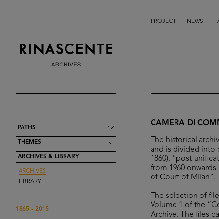
PROJECT
NEWS
T
CAMERA DI COMM
PATHS
The historical arch
THEMES
and is divided into 
ARCHIVES & LIBRARY
1860), “post-unifica
from 1960 onwards 
ARCHIVES
of Court of Milan”.
LIBRARY
The selection of fil
Volume 1 of the “C
1865 - 2015
Archive. The files 