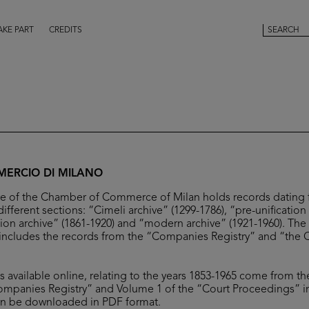
AKE PART
CREDITS
ERCIO DI MILANO
ive of the Chamber of Commerce of Milan holds records dating 
different sections: “Cimeli archive” (1299-1786), “pre-unification
tion archive” (1861-1920) and “modern archive” (1921-1960). The 
includes the records from the “Companies Registry” and “the 
es available online, relating to the years 1853-1965 come from the
ompanies Registry” and Volume 1 of the “Court Proceedings” i
can be downloaded in PDF format.