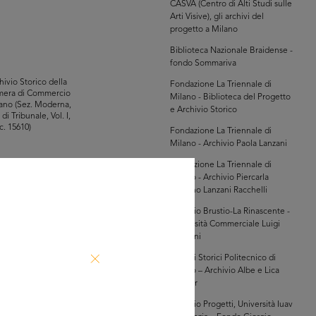
CASVA (Centro di Alti Studi sulle
Arti Visive), gli archivi del
progetto a Milano
Biblioteca Nazionale Braidense -
fondo Sommariva
hivio Storico della
Fondazione La Triennale di
mera di Commercio
Milano - Biblioteca del Progetto
ano (Sez. Moderna,
e Archivio Storico
 di Tribunale, Vol. I,
c. 15610)
Fondazione La Triennale di
Milano - Archivio Paola Lanzani
Fondazione La Triennale di
Milano - Archivio Piercarla
Toscano Lanzani Racchelli
owse PDF
Archivio Brustio-La Rinascente -
AD MORE
Università Commerciale Luigi
Bocconi
hivio Storico della
Archivi Storici Politecnico di
mera di Commercio
Milano – Archivio Albe e Lica
ano (Sezione
Steiner
erna, Registro
te, Volume I
Archivio Progetti, Università Iuav
290/01])