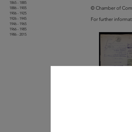
1865 - 1885
© Chamber of Comme
1886 - 1905
1906 - 1925
1926 - 1945
For further informa
1946 - 1965
1966 - 1985
1986 - 2015