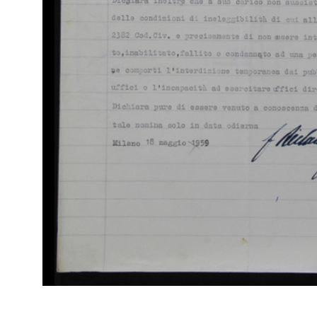
Arc
[Notifica apertura nuovo Magazzino Upim di vendita in Milano-
Ca
Via Spadari]
Mil
23/3/1957
Mod
Dit
[61
Br
RE
Arc
[Notifica conferimento poteri ai Vice Presidenti e Direttori
Ca
Generali Dott. Mario Luporini e Dott. Romualdo Borletti,...
Mil
10/4/1957
Atti
Fas
Br
RE