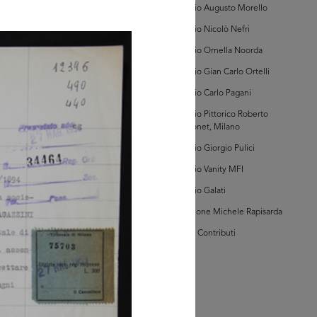
ano (Sez. Moderna,
Archivio Augusto Morello
 di Tribunale, Vol. I,
c. 57194)
Archivio Nicolò Nefri
Archivio Ornella Noorda
Archivio Gian Carlo Ortelli
Archivio Carlo Pagani
owse PDF
AD MORE
Archivio Pittorico Roberto
Sambonet, Milano
Archivio Giorgio Pulici
hivio Storico della
mera di Commercio
Archivio Vanity MFI
ano (Sezione
erna, Registro
Archivio Galati
te, Volume I
290/01])
Collezione Michele Rapisarda
I Vostri Contributi
owse PDF
AD MORE