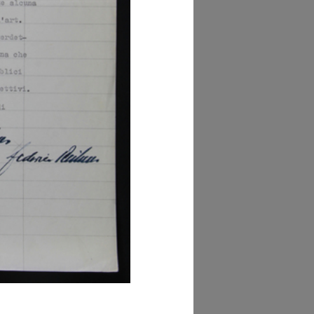
hivio Storico della
mera di Commercio
ano (Sezione
erna, Registro
te, Volume I
290/01])
owse PDF
AD MORE
hivio Storico della
mera di Commercio
ano (Sez. Moderna,
 di Tribunale, Vol. I,
c. 16377)
owse PDF
AD MORE