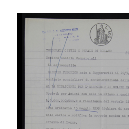
Mil
16/8/1956
Atti
Fas
Br
RE
Arc
[Notifica Estrazione di Obbligazioni (Verbale del 23/10/1956)]
Ca
23/10/1956
Mil
Mod
Dit
[61
Br
RE