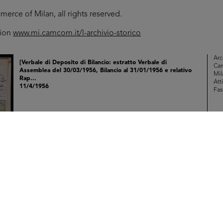
rce of Milan, all rights reserved.
tion
www.mi.camcom.it/l-archivio-storico
Arc
[Verbale di Deposito di Bilancio: estratto Verbale di
Ca
Assemblea del 30/03/1956, Bilancio al 31/01/1956 e relativo
Mil
Rap...
Atti
11/4/1956
Fas
Br
RE
Arc
[Notifica aumento capitale sociale da £ 3.000.000.000 a £
Ca
3.750.000.000 e ulteriormente a £ 4.250.000.000.
Mil
Autorizzaz...
Mod
4/1956
Dit
[61