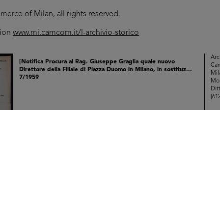
rce of Milan, all rights reserved.
tion
www.mi.camcom.it/l-archivio-storico
Arc
[Notifica Procura al Rag. Giuseppe Graglia quale nuovo
Ca
Direttore della Filiale di Piazza Duomo in Milano, in sostituz...
Mil
7/1959
Mod
Dit
[61
Br
RE
Arc
[Notifica apertura due Magazzini Deposito merci in Milano-
Ca
Affori]
Mil
9/1959
Mod
Dit
[61