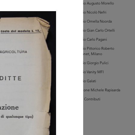
ano (Sezione
Archivio Augusto Morello
erna, Registro
te, Volume I
Archivio Nicolò Nefri
290/01])
Archivio Ornella Noorda
Archivio Gian Carlo Ortelli
Archivio Carlo Pagani
owse PDF
AD MORE
Archivio Pittorico Roberto
Sambonet, Milano
Archivio Giorgio Pulici
hivio Storico della
mera di Commercio
Archivio Vanity MFI
ano (Sezione
erna, Registro
Archivio Galati
te, Volume I
290/01])
Collezione Michele Rapisarda
I Vostri Contributi
owse PDF
AD MORE