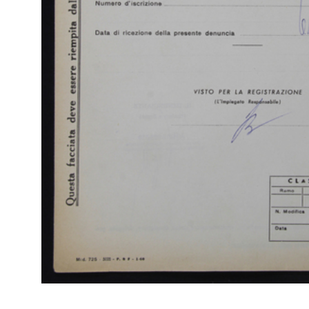
Arc
[Notifica assenso alla delibera di modifica dell'art. 5 dello
di 
Statuto (Verbale dell'Assemblea Speciale del 19/12/1960)]
(Att
1/1961
Fas
Br
RE
Arc
[Notifica apertura nuovo Magazzino Upim di vendita in Milano-
di 
Via Giambellino]
(Re
3/1961
I [
Br
RE