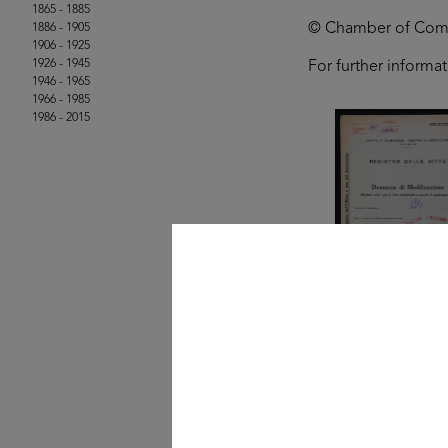
1865 - 1885
© Chamber of Comme
1886 - 1905
1906 - 1925
1926 - 1945
For further informa
1946 - 1965
1966 - 1985
1986 - 2015