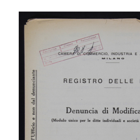
Mil
11/1960
Mod
Dit
[61
Br
RE
Arc
[Notifica assenso dell'Assemblea Speciale degli Azionisti
Ca
(azioni di categoria A privilegiate) alla delibera di modif...
Mil
27/12/1960
Mod
Dit
[61
Br
RE