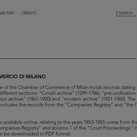
AKE PART
CREDITS
ERCIO DI MILANO
ive of the Chamber of Commerce of Milan holds records dating 
different sections: “Cimeli archive” (1299-1786), “pre-unification
tion archive” (1861-1920) and “modern archive” (1921-1960). The 
includes the records from the “Companies Registry” and “the 
es available online, relating to the years 1853-1965 come from the
ompanies Registry” and Volume 1 of the “Court Proceedings” i
can be downloaded in PDF format.