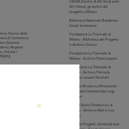
CASVA (Centro di Alti Studi sulle
Arti Visive), gli archivi del
progetto a Milano
Biblioteca Nazionale Braidense -
fondo Sommariva
hivio Storico della
Fondazione La Triennale di
mera di Commercio
Milano - Biblioteca del Progetto
ano (Sezione
e Archivio Storico
erna, Registro
te, Volume I
Fondazione La Triennale di
290/01])
Milano - Archivio Paola Lanzani
Fondazione La Triennale di
Milano - Archivio Piercarla
Toscano Lanzani Racchelli
owse PDF
Archivio Brustio-La Rinascente -
AD MORE
Università Commerciale Luigi
Bocconi
hivio Storico della
Archivi Storici Politecnico di
mera di Commercio
Milano – Archivio Albe e Lica
ano (Sezione
Steiner
erna, Registro
te, Volume I
Archivio Progetti, Università Iuav
290/01])