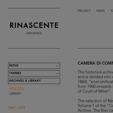
PROJECT
NEWS
T
CAMERA DI COMM
PATHS
The historical arch
THEMES
and is divided into 
ARCHIVES & LIBRARY
1860), “post-unifica
from 1960 onwards 
ARCHIVES
of Court of Milan”.
LIBRARY
The selection of fil
Volume 1 of the “C
1865 - 2015
Archive. The files 