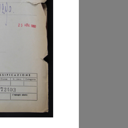
hivio della Camera
Commercio Milano
i di Tribunale, Vol. I,
c. 3528)
owse PDF
AD MORE
hivio della Camera
Commercio Milano
gistro Ditte, Volume
61290/01])
owse PDF
AD MORE