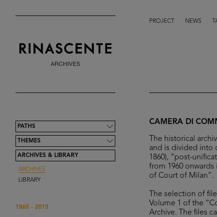
PROJECT
NEWS
T
CAMERA DI COMM
PATHS
The historical arch
THEMES
and is divided into 
ARCHIVES & LIBRARY
1860), “post-unifica
from 1960 onwards 
ARCHIVES
of Court of Milan”.
LIBRARY
The selection of fil
Volume 1 of the “C
1865 - 2015
Archive. The files 