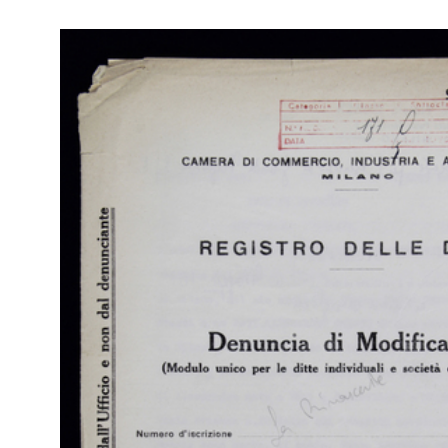
(Att
5/1964
Fas
Br
RE
Arc
[Verbale di Deposito di Bilancio: estratto Verbale di
di 
Assemblea del 19/05/1964 con presentazione del Bilancio al
(Att
31/0...
Fas
9/6/1964
Br
RE