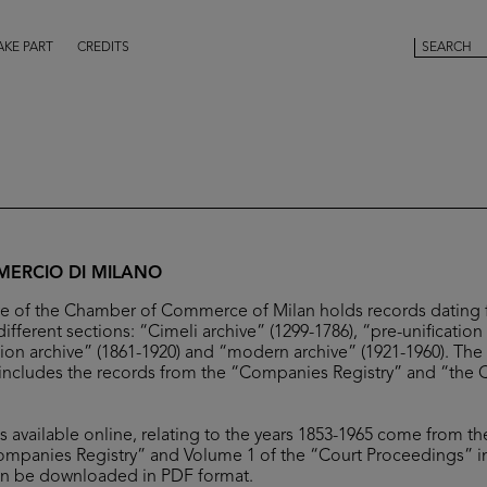
AKE PART
CREDITS
ERCIO DI MILANO
ive of the Chamber of Commerce of Milan holds records dating 
different sections: “Cimeli archive” (1299-1786), “pre-unification
tion archive” (1861-1920) and “modern archive” (1921-1960). The 
includes the records from the “Companies Registry” and “the 
es available online, relating to the years 1853-1965 come from the
ompanies Registry” and Volume 1 of the “Court Proceedings” i
can be downloaded in PDF format.