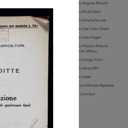
i di Tribunale, Vol. I,
Archivio Augusto Morello
c. 46321)
Archivio Nicolò Nefri
Archivio Ornella Noorda
Archivio Gian Carlo Ortelli
Archivio Carlo Pagani
owse PDF
AD MORE
Archivio Pittorico Roberto
Sambonet, Milano
Archivio Giorgio Pulici
hivio della Camera
Commercio Milano
Archivio Vanity MFI
i di Tribunale, Vol. I,
c. 50525)
Archivio Galati
Collezione Michele Rapisarda
I Vostri Contributi
owse PDF
AD MORE