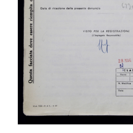
Arc
[Notifica Revoca e conferimento di Mandato al Sig. Francesco
di 
Covini quale Gerente del Magazzino Upim in Milano-Via Ma...
(Att
14/8/1964
Fas
Br
RE
Arc
[Notifica conferimento di Mandato al Sig. Claudio Fragiacomo
di 
quale Gerente del Magazzino Upim in Milano-Piazza delle ...
(Att
23/12/1964
Fas
Br
RE