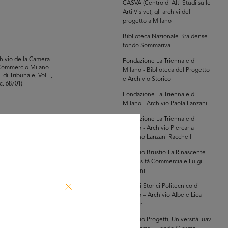
CASVA (Centro di Alti Studi sulle
Arti Visive), gli archivi del
progetto a Milano
Biblioteca Nazionale Braidense -
fondo Sommariva
hivio della Camera
Fondazione La Triennale di
Commercio Milano
Milano - Biblioteca del Progetto
i di Tribunale, Vol. I,
e Archivio Storico
c. 68701)
Fondazione La Triennale di
Milano - Archivio Paola Lanzani
Fondazione La Triennale di
Milano - Archivio Piercarla
Toscano Lanzani Racchelli
owse PDF
Archivio Brustio-La Rinascente -
AD MORE
Università Commerciale Luigi
Bocconi
hivio della Camera
Archivi Storici Politecnico di
Commercio Milano
Milano – Archivio Albe e Lica
i di Tribunale, Vol. I,
Steiner
c. 52694)
Archivio Progetti, Università Iuav