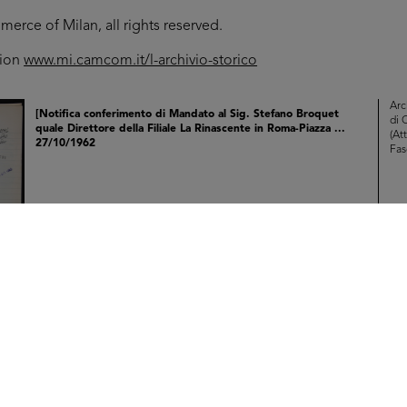
rce of Milan, all rights reserved.
tion
www.mi.camcom.it/l-archivio-storico
Arc
[Notifica conferimento di Mandato al Sig. Stefano Broquet
di 
quale Direttore della Filiale La Rinascente in Roma-Piazza ...
(Att
27/10/1962
Fas
Br
RE
Arc
[Verbale di Deposito di Bilancio: Verbale di Assemblea del
di 
27/05/1963 con presentazione del Bilancio al 31/01/1963 e ...
(Att
17/6/1963
Fas