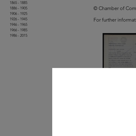
1865 - 1885
© Chamber of Comme
1886 - 1905
1906 - 1925
1926 - 1945
For further informa
1946 - 1965
1966 - 1985
1986 - 2015