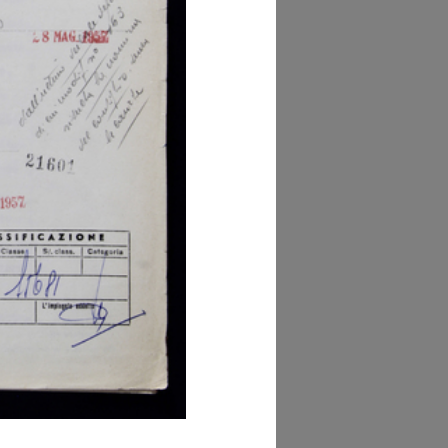
hivio della Camera
Commercio Milano
i di Tribunale, Vol. I,
c. 63358)
owse PDF
AD MORE
hivio della Camera
Commercio Milano
i di Tribunale, Vol. I,
c. 1448)
owse PDF
AD MORE