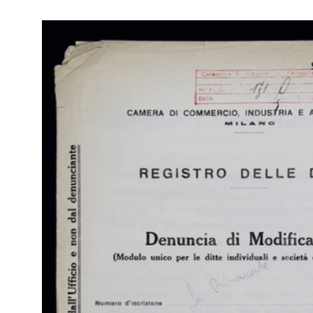
Mil
Ferdinando Bocconi per decesso di quest'ultimo; con ...
Uni
10/11/1914
RE
Giuseppe Vismara
Arc
Ca
[Denuncia di Ditta in nome proprio, a favore di Ettore Bocconi
Mil
per la Ditta Fratelli Bocconi]
Uni
10/12/1914
RE