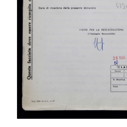
Arc
[Notifica nomina di Direttore Generale della Ditta Fratelli
Ca
Bocconi al Sig. Giuseppe Berruti]
Mil
25/4/1916
Uni
Br
RE
Arc
[Notifica cessazione della Ditta Alle Città d'Italia]
Ca
21/8/1917
Mil
Uni
RE