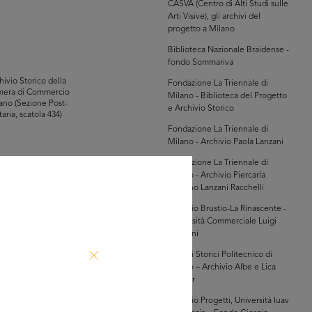
CASVA (Centro di Alti Studi sulle
Arti Visive), gli archivi del
progetto a Milano
Biblioteca Nazionale Braidense -
fondo Sommariva
hivio Storico della
Fondazione La Triennale di
mera di Commercio
Milano - Biblioteca del Progetto
ano (Sezione Post-
e Archivio Storico
taria, scatola 434)
Fondazione La Triennale di
Milano - Archivio Paola Lanzani
Fondazione La Triennale di
Milano - Archivio Piercarla
Toscano Lanzani Racchelli
owse PDF
Archivio Brustio-La Rinascente -
AD MORE
Università Commerciale Luigi
Bocconi
hivio Storico della
Archivi Storici Politecnico di
mera di Commercio
Milano – Archivio Albe e Lica
ano (Sezione Post-
Steiner
taria, scatola 434)
Archivio Progetti, Università Iuav