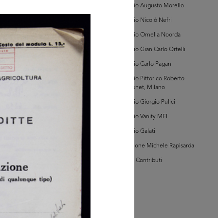
ano (Sezione Post-
Archivio Augusto Morello
taria, scatola 434)
Archivio Nicolò Nefri
Archivio Ornella Noorda
Archivio Gian Carlo Ortelli
Archivio Carlo Pagani
AD MORE
Archivio Pittorico Roberto
Sambonet, Milano
Archivio Giorgio Pulici
hivio Storico della
mera di Commercio
Archivio Vanity MFI
ano (Sezione Post-
taria, scatola 434)
Archivio Galati
Collezione Michele Rapisarda
I Vostri Contributi
AD MORE