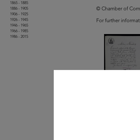
1865 - 1885
© Chamber of Comme
1886 - 1905
1906 - 1925
1926 - 1945
For further informa
1946 - 1965
1966 - 1985
1986 - 2015