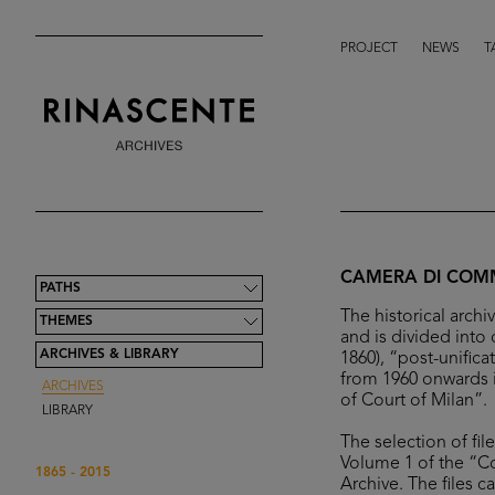
PROJECT
NEWS
T
CAMERA DI COMM
PATHS
The historical arch
THEMES
and is divided into 
ARCHIVES & LIBRARY
1860), “post-unifica
from 1960 onwards 
ARCHIVES
of Court of Milan”.
LIBRARY
The selection of fil
Volume 1 of the “C
1865 - 2015
Archive. The files 