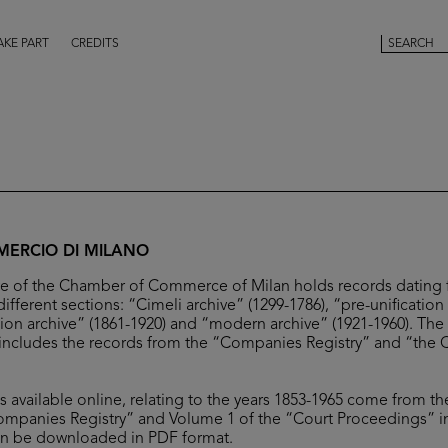
AKE PART
CREDITS
ERCIO DI MILANO
ive of the Chamber of Commerce of Milan holds records dating 
different sections: “Cimeli archive” (1299-1786), “pre-unification
tion archive” (1861-1920) and “modern archive” (1921-1960). The 
includes the records from the “Companies Registry” and “the 
es available online, relating to the years 1853-1965 come from the
ompanies Registry” and Volume 1 of the “Court Proceedings” i
can be downloaded in PDF format.