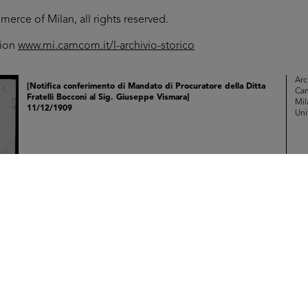
rce of Milan, all rights reserved.
tion
www.mi.camcom.it/l-archivio-storico
Arc
[Notifica conferimento di Mandato di Procuratore della Ditta
Ca
Fratelli Bocconi al Sig. Giuseppe Vismara]
Mil
11/12/1909
Uni
Br
RE
Arc
[Notifica conferimento di Mandato di Procura della Ditta
Ca
Fratelli Bocconi ai Sigg. Cav. Oddo Giambartolomei e Fulvio ...
Mil
14/12/1909
Uni