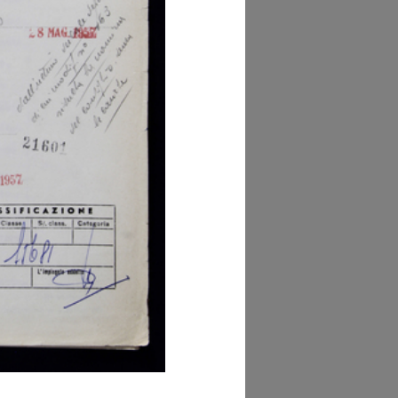
hivio Storico della
mera di Commercio
ano (Sezione Post-
taria, scatola 434)
owse PDF
AD MORE
hivio Storico della
mera di Commercio
ano (Sezione Post-
taria, scatola 434)
AD MORE