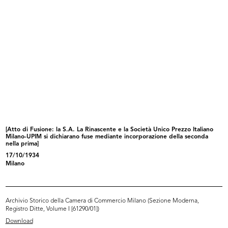
Browse PDF
READ MORE
[Notifica dimissioni del Comm. Alessandro
Sassoli, e nomina delle cariche sociali: On. Sen.
Senatore Borletti a Presi...
[Atto di Fusione: la S.A. La Rinascente e la Società Unico Prezzo Italiano
10/6/1932
Milano-UPIM si dichiarano fuse mediante incorporazione della seconda
nella prima]
17/10/1934
Milano
Browse PDF
READ MORE
Archivio Storico della Camera di Commercio Milano (Sezione Moderna,
Registro Ditte, Volume I [61290/01])
Download
[Notifica cessazione della Filiale di Loreto (Mi)]