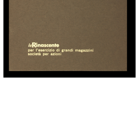
READ MORE
I piano sotterraneo della nuova sede de la
Rinascente in Piazza del Duomo
7/11/1950
READ MORE
Cerimonia precedente l'apertura della sede de
la Rinascente in Piazza del Duomo
3/12/1950