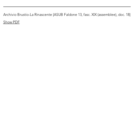
READ MORE
Archivio Brustio-La Rinascente [ASUB Faldone 13, fasc. XIX (assemblee), doc. 18]
Show PDF
[Dirigenti alla manifestazione per studenti con
premiazione dei "Bravissimi"]
27/9/1951
READ MORE
[Cesare Brustio in arrivo all'aeroporto di
Ciampino]
9/1951