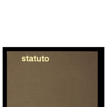
READ MORE
Cesare Brustio (a destra) in visita al cantiere col
Dott. Hans Coenen
9/1950
READ MORE
Lavori di rifacimento della facciata de la
Rinascente in Piazza del Duomo a pochi giorni
dalla sua inaugurazione
7/11/1950