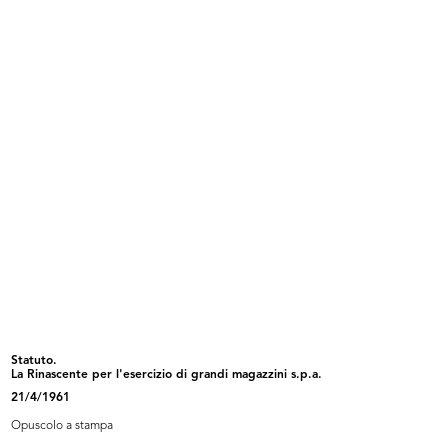
Ricostruzione nuova sede Piazza Duomo
[1948 - 1950]
Album a tre anelli con fogli dattiloscritti
Browse PDF
READ MORE
[Giorgio e Cesare Brustio (al centro) alla
manifestazione per studenti con premiazione
dei "Bravissimi"]
27/9/1951
Statuto.
La Rinascente per l'esercizio di grandi magazzini s.p.a.
21/4/1961
Opuscolo a stampa