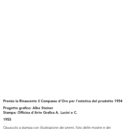
Premiazione per anzianità di dipendenti de la
Rinascente al Circolo. XX anno di anzianità del
Sig. Cesare Brustio
27/9/1956
(Fotografia Cera)
READ MORE
Inaugurazione della mostra dedicata al
Giappone presso la filiale de la Rinascente in
Piazza del Duomo
30/9/1956
Premio la Rinascente il Compasso d'Oro per l'estetica del prodotto 1954
Progetto grafico: Albe Steiner
Stampa: Officina d'Arte Grafica A. Lucini e C.
1955
Opuscolo a stampa con illustrazione dei premi, foto delle mostre e dei