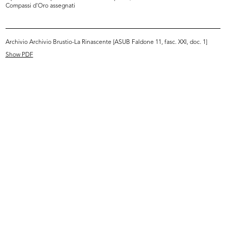
Compassi d'Oro assegnati
READ MORE
Archivio Archivio Brustio-La Rinascente [ASUB Faldone 11, fasc. XXI, doc. 1]
Inaugurazione della mostra dedicata al
Giappone presso la filiale de la Rinascente in
Show PDF
Piazza del Duomo
30/9/1956
READ MORE
Inaugurazione della mostra dedicata al
Giappone presso la filiale de la Rinascente in
Piazza del Duomo
30/9/1956