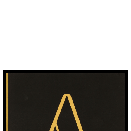
READ MORE
Colazione al Savini del Gruppo
Intercontinentale dei Grandi Magazzini
7/11/1955
READ MORE
[Inaugurazione del nuovo magazzino Upim in
Via Farini, 45/47]
3/12/1955