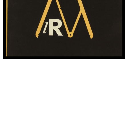
READ MORE
[Inaugurazione del nuovo magazzino Upim in
Via Farini, 45/47]
3/12/1955
READ MORE
Inaugurazione del Circolo de la Rinascente con
la "Festa della Collaborazione"
4/12/1955