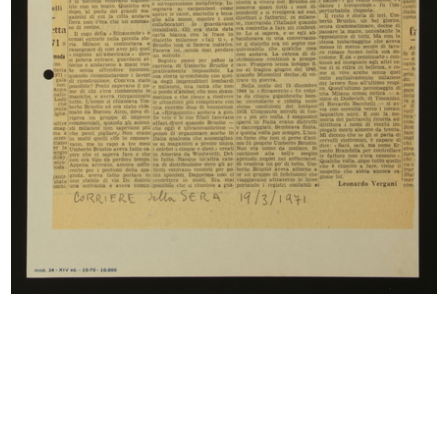
READ MORE
Saluto al Presidente Umberto Brustio, al
Circolo
12/5/1957
READ MORE
Incontro al Circolo, saluto al Presidente
Umberto Brustio
12/5/1957