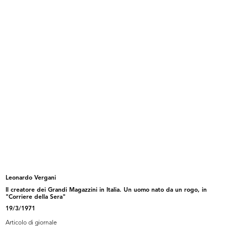
Assemblea del Gruppo Intercontinentale dei
Grandi Magazzini
6/1957
READ MORE
Visita di Monsignor Montini
13/11/1957
Leonardo Vergani
Il creatore dei Grandi Magazzini in Italia. Un uomo nato da un rogo, in
"Corriere della Sera"
19/3/1971
Articolo di giornale