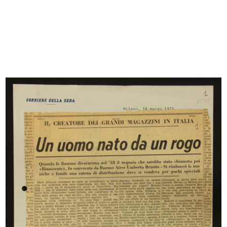
READ MORE
Incontro al Circolo, saluto al Presidente
Umberto Brustio
12/5/1957
READ MORE
Saluto al Presidente Umberto Brustio, al
Circolo
12/5/1957