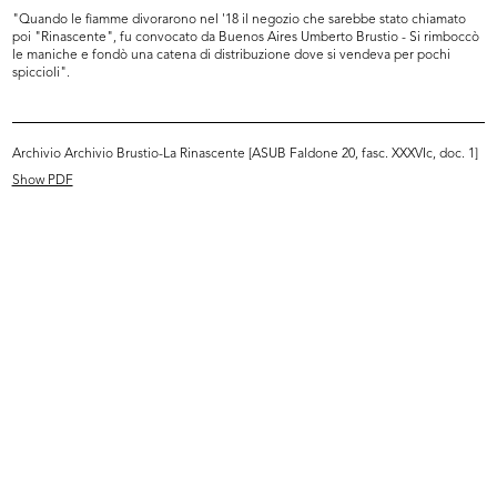
"Quando le fiamme divorarono nel '18 il negozio che sarebbe stato chiamato
READ MORE
poi "Rinascente", fu convocato da Buenos Aires Umberto Brustio - Si rimboccò
le maniche e fondò una catena di distribuzione dove si vendeva per pochi
spiccioli".
Verbale della Direzione del Sindacato
Rinascente e Gentlemen's agreement
2/12/1957
Archivio Archivio Brustio-La Rinascente [ASUB Faldone 20, fasc. XXXVIc, doc. 1]
Copia per l'Egr. Signor Richner
[Dattiloscritto]
Show PDF
Browse PDF
READ MORE
Verbale della Direzione del Sindacato
Rinascente e Gentlemen's agreement
2/12/1957
Copia per la Direzione del Sindacato
[Dattiloscritto]