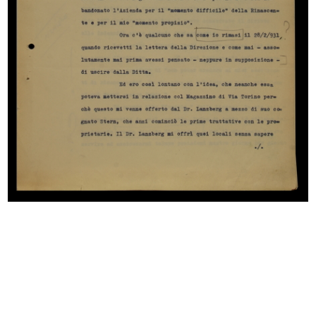
Browse PDF
READ MORE
In Italia falliscono tutti: la liquidazione de "La
Rinascente", in "La Libertà"
15/10/1931
Articolo di giornale
Browse PDF
READ MORE
Ospite gradito, in "L'Intervista di Catania"
5/3/1933
Articolo di giornale