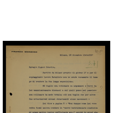
Browse PDF
READ MORE
L'anniversario della Leonhard Tietz
1/1930
READ MORE
Poesia in onore di Umberto Brustio
7/8/1930
Carta manoscritta (sul recto)