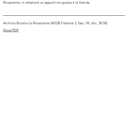
Rinascente, in relazione ai rapporti tra questa e la Standa
READ MORE
Archivio Brustio-La Rinascente [ASUB Faldone 3, fasc. VII, doc. 30.50]
[Discorso per il 25° anniversario de la
Rinascente]
Show PDF
[9/1942]
Copia dattiloscritta
Browse PDF
READ MORE
Il XXV Annuale della Rinascente
Stampa: Rizzoli & C., Milano
1942
Pubblicazione a stampa