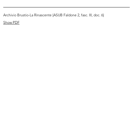
READ MORE
Archivio Brustio-La Rinascente [ASUB Faldone 2, fasc. III, doc. 6]
Show PDF
[Discorso per il 25° anniversario de la
Rinascente]
[9/1942]
Copia dattiloscritta
Browse PDF
READ MORE
Il XXV Annuale della Rinascente
Stampa: Rizzoli & C., Milano
1942
Pubblicazione a stampa