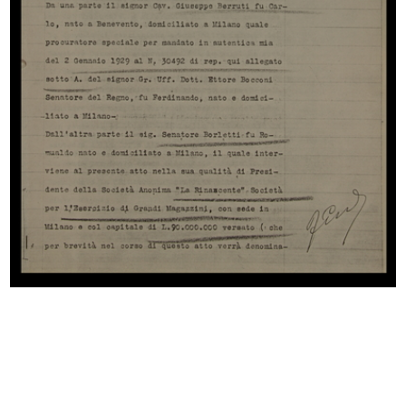
Browse PDF
READ MORE
In Italia falliscono tutti: la liquidazione de "La
Rinascente", in "La Libertà"
15/10/1931
Articolo di giornale
Browse PDF
READ MORE
Ospite gradito, in "L'Intervista di Catania"
5/3/1933
Articolo di giornale