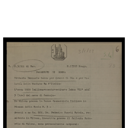
Browse PDF
READ MORE
L'anniversario della Leonhard Tietz
1/1930
READ MORE
Poesia in onore di Umberto Brustio
7/8/1930
Carta manoscritta (sul recto)