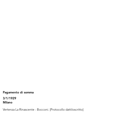
[Lettera dattiloscritta dal Comm. Umberto
Brustio in risposta alla precedente missiva (del
9 dicembre) del Rag. Franc...
17/12/1940
In oggetto, una disamina del lavoro svolto in
passato dal Rag. Monzino presso la Rinascente, in
relazione ai rapporti...
Browse PDF
READ MORE
[Lettera dattiloscritta dal Rag. Franco Monzino
in risposta alla precedente missiva (del 17
dicembre) del Comm. Umber...
28/12/1940
Pagamento di somma
In oggetto, una disamina del lavoro svolto in
3/1/1929
passato dal Rag. Monzino presso la Rinascente, in
Milano
relazione ai rapporti...
Vertenza La Rinascente - Bocconi. [Protocollo dattiloscritto]
Browse PDF