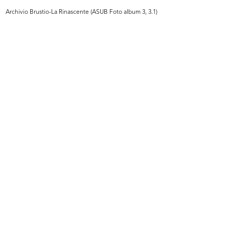
READ MORE
Archivio Brustio-La Rinascente (ASUB Foto album 3, 3.1)
Verbale della Direzione del Sindacato
Rinascente e Gentlemen's agreement
2/12/1957
Copia per l'Egr. Signor Richner
[Dattiloscritto]
Browse PDF
READ MORE
Verbale della Direzione del Sindacato
Rinascente e Gentlemen's agreement
2/12/1957
Copia per la Direzione del Sindacato
[Dattiloscritto]