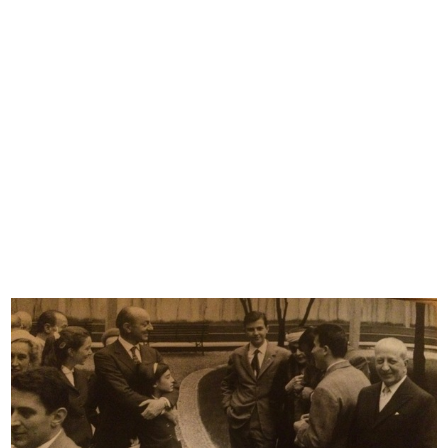
READ MORE
Incontro al Circolo, saluto al Presidente
Umberto Brustio
12/5/1957
READ MORE
Saluto al Presidente Umberto Brustio, al
Circolo
12/5/1957