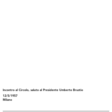
Assemblea del Gruppo Intercontinentale dei
Grandi Magazzini
6/1957
READ MORE
Visita di Monsignor Montini
13/11/1957
Incontro al Circolo, saluto al Presidente Umberto Brustio
12/5/1957
Milano