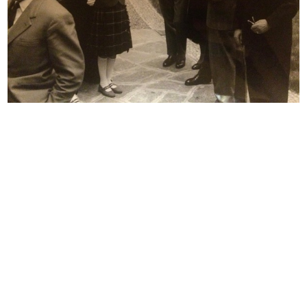
READ MORE
Saluto al Presidente Umberto Brustio, al
Circolo
12/5/1957
READ MORE
Incontro al Circolo, saluto al Presidente
Umberto Brustio
12/5/1957