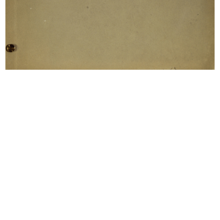
READ MORE
Distribuzione dei doni il giorno della Befana
6/1/1952
(Fotografia Cera)
READ MORE
Convenzione tra la Rinascente S.p.A. e i Grandi
Magazzini Jelmoli S.A.
7/4/1952
Atto dattiloscritto