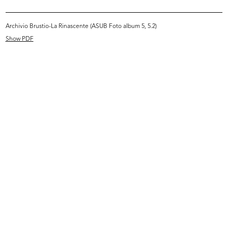
READ MORE
Archivio Brustio-La Rinascente (ASUB Foto album 5, 5.2)
Show PDF
Mostra lavori del personale
1/1953
READ MORE
[Cesare Brustio a la Rinascente il giorno della
Befana]
1/1953