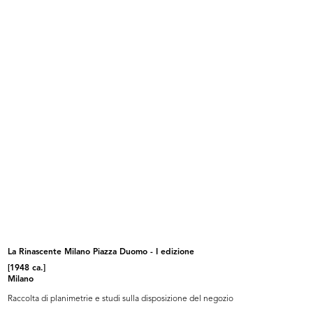
[Cesare e Umberto Brustio con la folla il giorno
della Befana]
1/1953
READ MORE
[Umberto Brustio insieme alla folla il giorno
della Befana]
1/1953
La Rinascente Milano Piazza Duomo - I edizione
[1948 ca.]
Milano
Raccolta di planimetrie e studi sulla disposizione del negozio