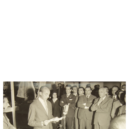
READ MORE
Colazione al Savini del Gruppo
Intercontinentale dei Grandi Magazzini
7/11/1955
READ MORE
[Inaugurazione del nuovo magazzino Upim in
Via Farini, 45/47]
3/12/1955