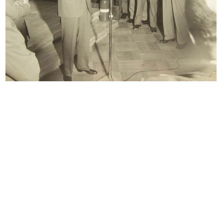
READ MORE
[Inaugurazione del nuovo magazzino Upim in
Via Farini, 45/47]
3/12/1955
READ MORE
Inaugurazione del Circolo de la Rinascente con
la "Festa della Collaborazione"
4/12/1955