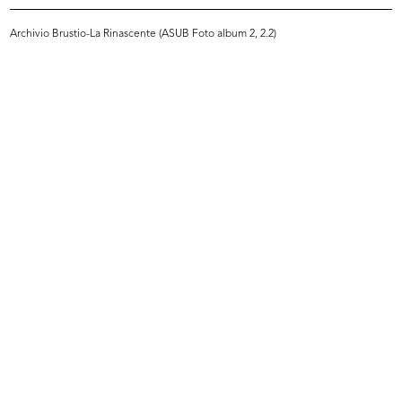
READ MORE
Archivio Brustio-La Rinascente (ASUB Foto album 2, 2.2)
Inaugurazione della mostra dedicata al
Giappone presso la filiale de la Rinascente in
Piazza del Duomo
30/9/1956
READ MORE
Inaugurazione della mostra dedicata al
Giappone presso la filiale de la Rinascente in
Piazza del Duomo
30/9/1956