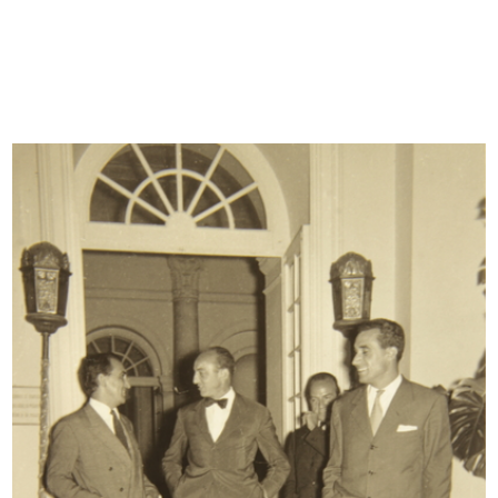
READ MORE
[Lettera dattiloscritta da Aldo Borletti (Micio) a
Cesare Brustio, con ultime notizie sul
Compasso d'Oro]
25/10/1954
Browse PDF
READ MORE
"Festa della Scuola" organizzata da la
Rinascente al Teatro Manzoni
10/1954