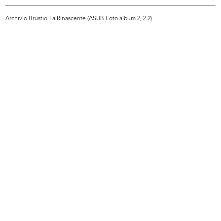
READ MORE
Archivio Brustio-La Rinascente (ASUB Foto album 2, 2.2)
Riunione Compasso d'Oro per la scelta dei
candidati al Gran Premio Nazionale e
Internazionale, presso Villa d'Este
1/9/1955
READ MORE
Riunione Compasso d'Oro per la scelta dei
candidati al Gran Premio Nazionale e
Internazionale, presso Villa d'Este
1/9/1955