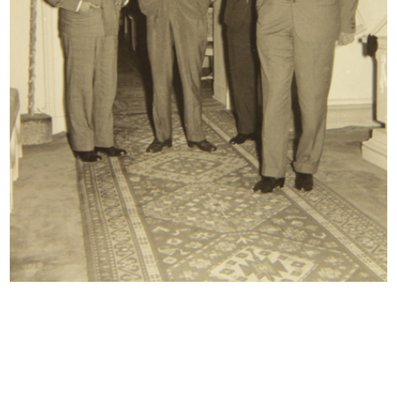
READ MORE
"Festa della Scuola" organizzata da la
Rinascente al Teatro Manzoni
10/1954
READ MORE
"Festa della Scuola" organizzata da la
Rinascente al Teatro Manzoni
10/1954