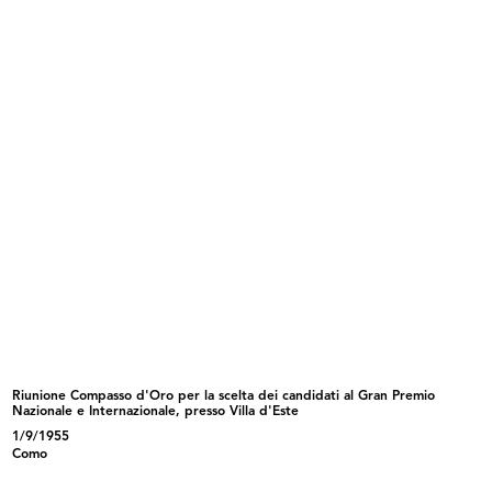
Riunione Compasso d'Oro per la scelta dei
candidati al Gran Premio Nazionale e
Internazionale, presso Villa d'Este
1/9/1955
READ MORE
Riunione Compasso d'Oro per la scelta dei
candidati al Gran Premio Nazionale e
Internazionale, presso Villa d'Este
1/9/1955
Riunione Compasso d'Oro per la scelta dei candidati al Gran Premio
Nazionale e Internazionale, presso Villa d'Este
1/9/1955
Como