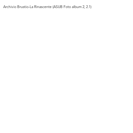
READ MORE
Archivio Brustio-La Rinascente (ASUB Foto album 2, 2.1)
Lavori di ricostruzione del palazzo de la
Rinascente in Piazza del Duomo
15/1/1950
READ MORE
[Lettera dattiloscritta a Umberto Brustio, in
merito alla questione "Aldo Borletti alla
Rinascente"]
Aldo Borletti (Micio)
17/1/1950