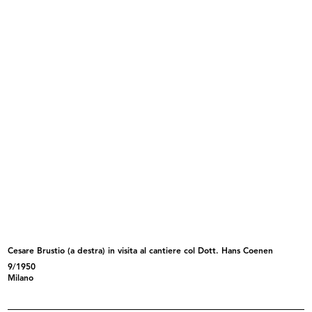
[Cesare Brustio alla presentazione
dell'elicottero Hiller 360 in Piazza del Duomo il
giorno della Befana]
6/1/1950
READ MORE
[Lettera dattiloscritta a Umberto Brustio, in
risposta alla sua precedente missiva del 22
dicembre, in merito al tema...
Roberto Brüschweiler, Direttore di Grandi
Magazzini Jelmoli S.A.
Cesare Brustio (a destra) in visita al cantiere col Dott. Hans Coenen
6/1/1950
9/1950
Milano
Browse PDF