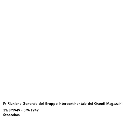
Giornata di studio dei grandi magazzini a
Losanna
5/1949
Riunione di architetti presso Innovation
READ MORE
Giornata di studio dei grandi magazzini a
Losanna
5/1949
Riunione di architetti presso Innovation
IV Riunione Generale del Gruppo Intercontinentale dei Grandi Magazzini
31/8/1949 - 3/9/1949
Stoccolma