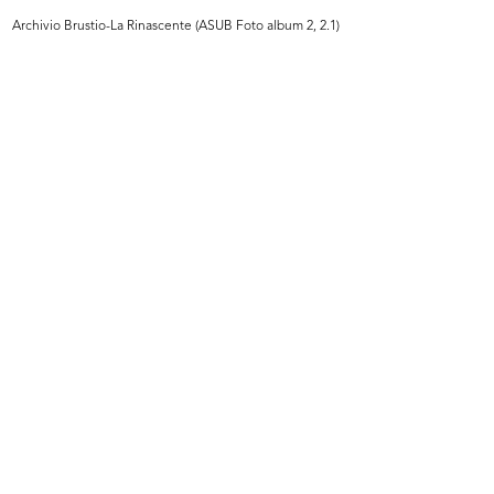
READ MORE
Archivio Brustio-La Rinascente (ASUB Foto album 2, 2.1)
Giornata di studio dei grandi magazzini a
Losanna
5/1949
Riunione di architetti presso Innovation
READ MORE
Giornata di studio dei grandi magazzini a
Losanna
5/1949
Riunione di architetti presso Innovation