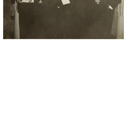
READ MORE
Lavori di ricostruzione del palazzo de la
Rinascente in Piazza del Duomo
5/4/1949
READ MORE
Demolizione e ricostruzione del palazzo de la
Rinascente in Piazza del Duomo, a seguito dei
bombardamenti bellici
10/4/1949