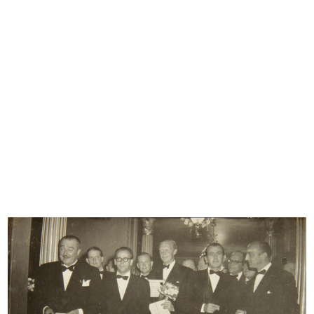
READ MORE
Ricostruzione del palazzo de la Rinascente in
Piazza del Duomo
3/3/1949
READ MORE
Ricostruzione del palazzo de la Rinascente in
Piazza del Duomo
3/3/1949