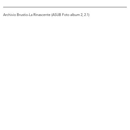
READ MORE
Archivio Brustio-La Rinascente (ASUB Foto album 2, 2.1)
Relazione sul viaggio negli Stati Uniti
d'America, 24 ottobre-8 dicembre 1948
1948
Browse PDF
READ MORE
Relazione sul viaggio negli Stati Uniti
d'America, 24 ottobre-8 dicembre 1948
1948