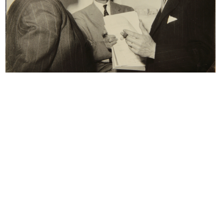
Browse PDF
READ MORE
[Lettera dattiloscritta da Umberto Brustio a
Remo Vigorelli in risposta alle richieste dei
"postulanti"]
17/9/1946
Browse PDF
READ MORE
Convocazione di Assemblea Straordinaria degli
Azionisti, seduta del 10 ottobre
20/9/1946
Dattiloscritto con biglietto ciclostilato (doc. 11)