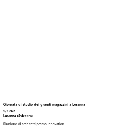
Viaggio negli Stati Uniti d'America: a Los
Angeles
11/1948
Fotografia e articolo di giornale
READ MORE
Viaggio negli Stati Uniti d'America: sul
transatlantico Queen Mary
12/1948
Giornata di studio dei grandi magazzini a Losanna
5/1949
Losanna (Svizzera)
Riunione di architetti presso Innovation