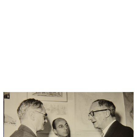
Browse PDF
READ MORE
Convenzione complementare al patto di
rispetto fra la Upim e la Standa
14/7/1946
Dattiloscritto
Browse PDF
READ MORE
[Lettera dattiloscritta dal Presidente Umberto
Brustio a tutti i dirigenti dei Magazzini Upim,
con notizia della conv...
18/7/1946