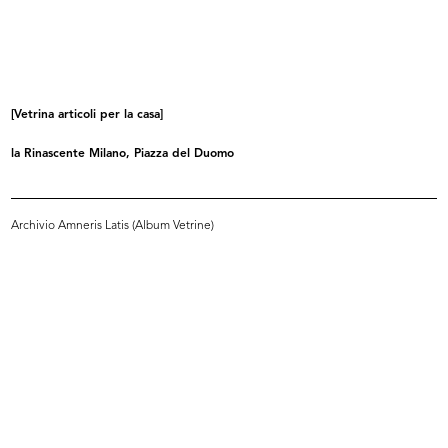
READ MORE
[Vetrina moda uomo]
[Vetrina articoli per la casa]
la Rinascente Milano, Piazza del Duomo
Archivio Amneris Latis (Album Vetrine)
READ MORE
Vetrina La Casa vive di Novità