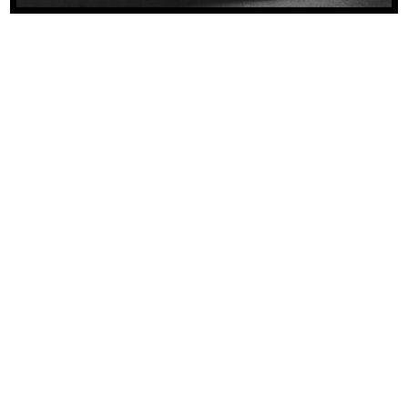
1953
Copertina del catalogo idee regalo per il Natale
READ MORE
[Vetrina moda estiva]
1953
READ MORE
[Vetrina dedicata alla Settimana della Vespa a la
Rinascente, con promozione del concorso Una
Vespa al giorno]