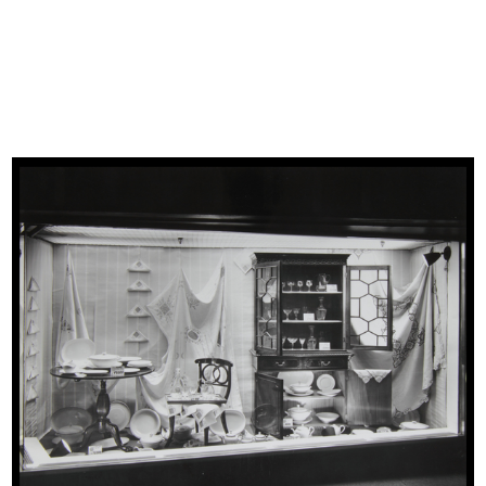
READ MORE
Giocattoli la Rinascente
Progetto grafico: Max Huber
1952
Busta e copertina del catalogo pubblicitario
spedito per corrispondenza
READ MORE
Un bellissimo Natale, che pensa a tutti, che va
ovunque
Progetto grafico: Max Huber
Art director: Amneris Latis
Stampa: I.G.D.A., Novara