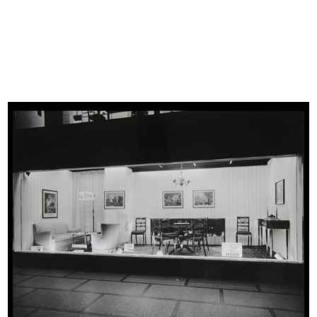
READ MORE
Giocattoli la Rinascente
Progetto grafico: Max Huber
1952
Busta e copertina del catalogo pubblicitario
spedito per corrispondenza
READ MORE
Un bellissimo Natale, che pensa a tutti, che va
ovunque
Progetto grafico: Max Huber
Art director: Amneris Latis
Stampa: I.G.D.A., Novara