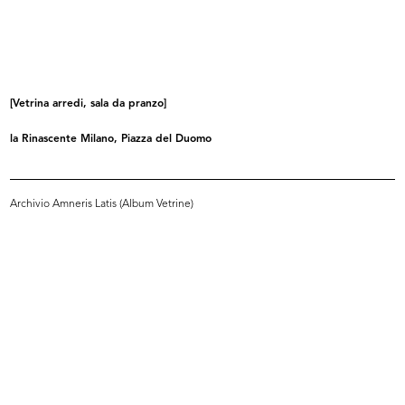
READ MORE
[Vetrina moda uomo]
[Vetrina arredi, sala da pranzo]
la Rinascente Milano, Piazza del Duomo
Archivio Amneris Latis (Album Vetrine)
READ MORE
Vetrina La Casa vive di Novità