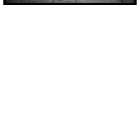
1953
Copertina del catalogo idee regalo per il Natale
READ MORE
[Vetrina moda estiva]
1953
READ MORE
[Vetrina dedicata alla Settimana della Vespa a la
Rinascente, con promozione del concorso Una
Vespa al giorno]