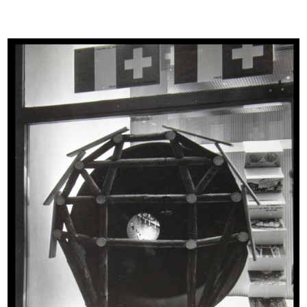
READ MORE
Giocattoli la Rinascente
Progetto grafico: Max Huber
1952
Busta e copertina del catalogo pubblicitario
spedito per corrispondenza
READ MORE
Un bellissimo Natale, che pensa a tutti, che va
ovunque
Progetto grafico: Max Huber
Art director: Amneris Latis
Stampa: I.G.D.A., Novara