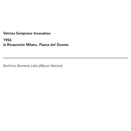
READ MORE
[Vetrina moda uomo]
Vetrina Sempione Innovation
1956
la Rinascente Milano, Piazza del Duomo
Archivio Amneris Latis (Album Vetrine)
READ MORE
Vetrina La Casa vive di Novità