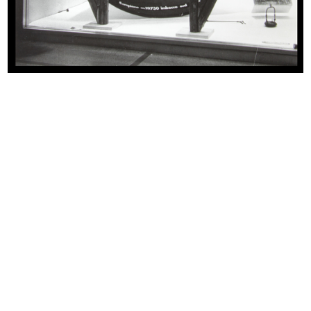
1953
Copertina del catalogo idee regalo per il Natale
READ MORE
[Vetrina moda estiva]
1953
READ MORE
[Vetrina dedicata alla Settimana della Vespa a la
Rinascente, con promozione del concorso Una
Vespa al giorno]