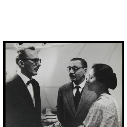
Browse PDF
READ MORE
L'estetica nel prodotto lR
Progetto grafico: Albe Steiner
1953
Pieghevole di presentazione della Mostra
Browse PDF
READ MORE
[Mostra L'Estetica del Prodotto]
Progettista: Arch. Carlo Pagani
Decoratore: Bruno Munari
Articoli scelti da: Albe Steiner, Alberto Rosselli
10/1953