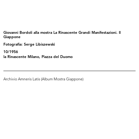
READ MORE
Cesare Brustio alla mostra La Rinascente Grandi
Manifestazioni. Il Giappone
Giovanni Bordoli alla mostra La Rinascente Grandi Manifestazioni. Il
10/1956
Giappone
Fotografia: Serge Libiszewski
10/1956
la Rinascente Milano, Piazza del Duomo
Archivio Amneris Latis (Album Mostra Giappone)
READ MORE
Gian Carlo Ortelli e Giovanni Bordoli alla mostra
La Rinascente Grandi Manifestazioni. Il
Giappone
10/1956