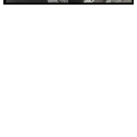
Browse PDF
READ MORE
La Rinascente Grandi Manifestazioni. Il
Giappone
Progetto grafico: Max Huber
1956
Catalogo degli articoli in vendita
READ MORE
La Rinascente Grandi Manifestazioni.
Il Giappone
Fotografia: Aldo Ballo