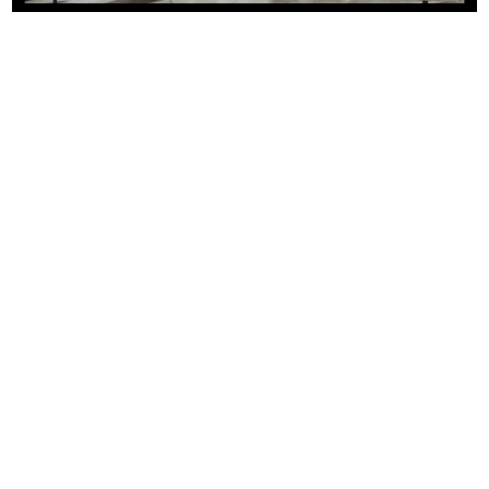
Allestimenti ed esposizione articoli
Browse PDF
READ MORE
Progetto grafico: Lora Lamm
Art director: Amneris Latis
La Rinascente Grandi Manifestazioni. Gran
Bretagna
1957
Copertina del catalogo
READ MORE
Il fotografo Aldo Ballo e l'architetto Gian Carlo
Ortelli
Fotografia: Serge Libiszewski