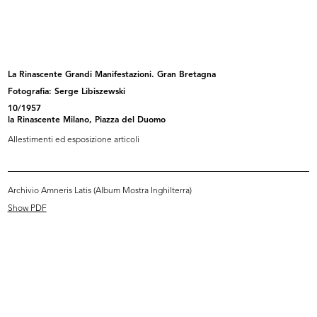
READ MORE
Adele Moro e Gian Carlo Ortelli in riunione
negli uffici de la Rinascente
La Rinascente Grandi Manifestazioni. Gran Bretagna
Fotografia: Serge Libiszewski
Fotografia: Serge Libiszewski
[1954 - 1964]
10/1957
la Rinascente Milano, Piazza del Duomo
Allestimenti ed esposizione articoli
READ MORE
Archivio Amneris Latis (Album Mostra Inghilterra)
Show PDF
La Rinascente Grandi Manifestazioni. Gran
Bretagna
Progetto grafico: Lora Lamm
Art director: Amneris Latis
10/1957
Busta in carta per confezione