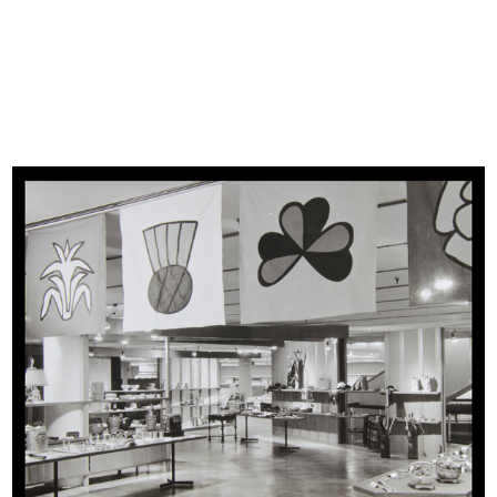
READ MORE
[Mostra India, la Rinascente Grandi
Manifestazioni]
5/1959
Esposizione articoli. [Fotocolor]
READ MORE
La Rinascente Grandi Manifestazioni. Gran
Bretagna
Fotografia: Serge Libiszewski
10/1957