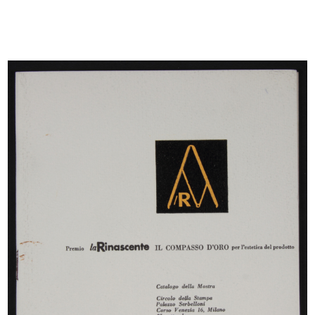
READ MORE
La Rinascente Estate 59
1959
La Rinascente periodico di pubblicità, catalogo n. 5,
II trimestre 1959, spedizione in abbonamento
postale.
[Cope...
READ MORE
La nuova modernissima Rinascente piazza Fiume
si affianca alla tradizionale simpatica Rinascente
piazza Colonna
Progetto grafico: Lora Lamm
Direttore responsabile: Giovanni Bordoli