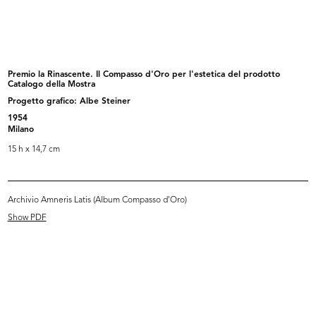
READ MORE
I 15 prodotti premiati col "Compasso d'Oro
1954"
Premio la Rinascente. Il Compasso d'Oro per l'estetica del prodotto
Progetto grafico: Albe Steiner
Catalogo della Mostra
1954
Progetto grafico: Albe Steiner
Pieghevole
1954
Milano
15 h x 14,7 cm
Browse PDF
READ MORE
Archivio Amneris Latis (Album Compasso d'Oro)
Show PDF
Premio la Rinascente il Compasso d'Oro per
l'estetica del prodotto
1954
Inviti