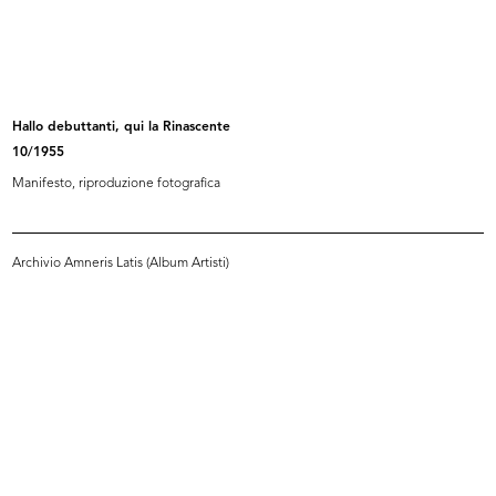
READ MORE
Hallo debuttanti, qui la Rinascente
10/1955
Hallo debuttanti, qui la Rinascente
Manifesto, riproduzione fotografica
10/1955
Manifesto, riproduzione fotografica
Archivio Amneris Latis (Album Artisti)
READ MORE
Milano. La Rinascente grandi magazzini in
piazza del Duomo
Progetto grafico: Max Huber
1955
Copertina della guida pieghevole della città di
Milano, realizzata e offerta da la Rinascente