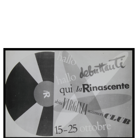
Browse PDF
READ MORE
Fiera del Bianco, la Rinascente
Progetto grafico: Max Huber
1/1954 - 2/1954
Busta e copertina del catalogo spedito a domicilio
READ MORE
[Presentazione delle confezioni Elle Erre per la
moda estate, in sfilata al Teatro Manzoni di
Milano]
4/1954