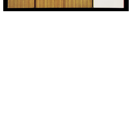
READ MORE
Scuola migliore
Pegge Hopper
Art director: Adriana Botti
[1962 - 1963]
Poster di avviso
READ MORE
Artista: Pegge Hopper
Art director: Adriana Botti
La Rinascente augura Buon Natale ai vigili di