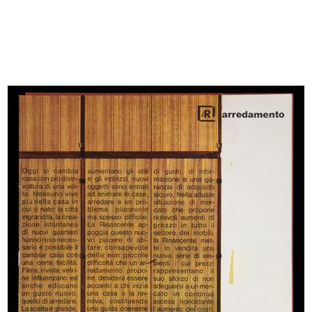
READ MORE
Artisti: Pegge e Bruce Hopper
Art director: Adriana Botti
[Busta con logo la Rinascente per spedizione
inserto a domicilio]
[1962 - 1963]
READ MORE
[Sacchetto in carta con logo la Rinascente]
Pegge e Bruce Hopper
Art director: Adriana Botti
[1962 - 1963]