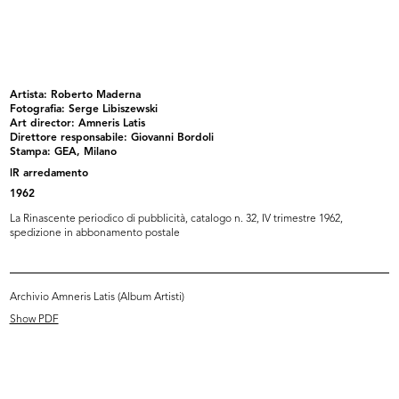
26, I trimestre 1962, spedizione in abbonamento
postale
READ MORE
Artista: Roberto Maderna
Fotografia: Serge Libiszewski
Artista: Roberto Maderna
Art director: Amneris Latis
Fotografia: Serge Libiszewski
Direttore responsabile: Giovanni Bordoli
Art director: Amneris Latis
Stampa: I.G.D.A., Novara
Direttore responsabile: Giovanni Bordoli
[Catalogo arredamento estate]
Stampa: GEA, Milano
1962
lR arredamento
La Rinascente periodico di pubblicità, catalogo n.
1962
25, I trimestre 1962
Browse PDF
La Rinascente periodico di pubblicità, catalogo n. 32, IV trimestre 1962,
READ MORE
spedizione in abbonamento postale
Artista: Roberto Maderna
Fotografia: Serge Libiszewski
Archivio Amneris Latis (Album Artisti)
Art director: Amneris Latis
Show PDF
Direttore responsabile: Giovanni Bordoli
Stampa: GEA, Milano
lR arredamento
1962