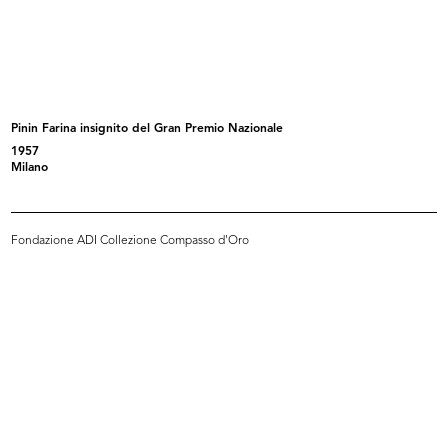
[Notifica nomina di Procuratore
[Dichiarazione di non sudditanza
del...
di...
6/10/1938
19/11/1942
Pinin Farina insignito del Gran Premio Nazionale
1957
Milano
Fondazione ADI Collezione Compasso d'Oro
[Notifica conferma nomina di
L'Avvocato Mario Venanzi (seduto,
Ammini...
a...
20/4/1944
10/1950