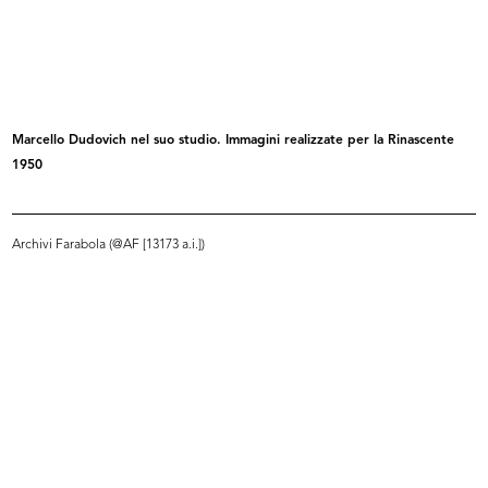
[Notifica nomina di Procuratore
[Dichiarazione di non sudditanza
del...
di...
6/10/1938
19/11/1942
Marcello Dudovich nel suo studio. Immagini realizzate per la Rinascente
1950
Archivi Farabola (@AF [13173 a.i.])
[Notifica conferma nomina di
L'Avvocato Mario Venanzi (seduto,
Ammini...
a...
20/4/1944
10/1950