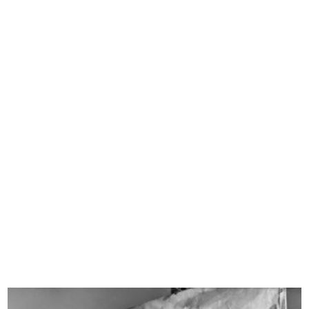
[Notifica notarile di cessazione de...
[Notifica relativa al recesso di Lu...
30/6/1853
26/1/1882
Il Senatore Ferdinando Bocconi
[Notifica di gestione della Ditta F...
16/2/1908
14/4/1908