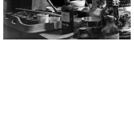
[Conferimento poteri al Sig.
[Comunicazione cariche sociali de
Senato...
L...
15/3/1919
31/10/1919
Ritratto maschile. Senatore Borletti
Ritratto femminile. Javotte
1919
Bocconi...
1925 - 1926