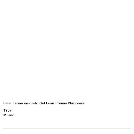
Marcello Dudovich nel suo studio
Adele Moro (di fronte), Gian Carlo
...
Pinin Farina insignito del Gran Premio Nazionale
1957
Milano
Max Huber
Max Huber, Bruno Munari, Giancarlo
...