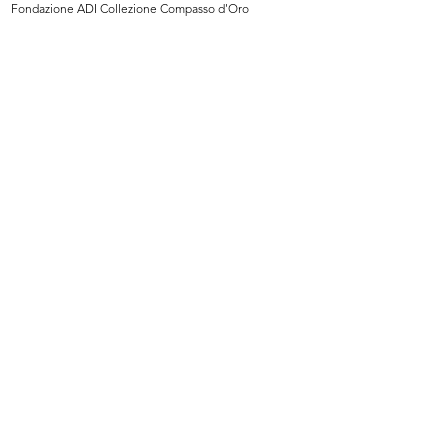
Fondazione ADI Collezione Compasso d'Oro
L’ufficio del Centro Design. Da sin...
Kaj Franck
« FIRST
…
6
7
8