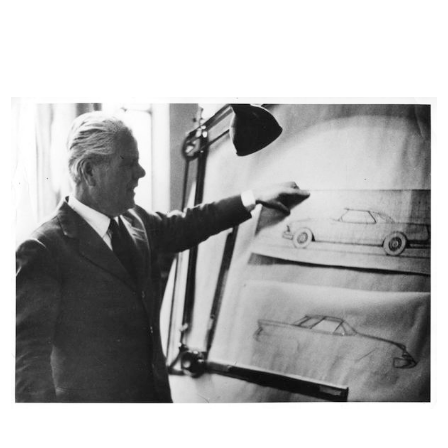
ARCHIVES & LIBRARY
Il cosmo della bellezza
[Marcello Dudovich con le sue
Milano ...
modelle]
10/2017