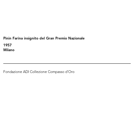
Attribuzione Borse di Studio
Meeting dirigenti e quadri Upim
"Umber...
20/9/1965
5/7/1965
Pinin Farina insignito del Gran Premio Nazionale
1957
Milano
Fondazione ADI Collezione Compasso d'Oro
Settimana Britannica: visita del Du...
Intrattenimento per bambini con
14/10/1965
Pep...
19/9/1966