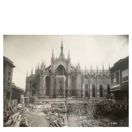
Milano - Interno dei magazzini dei
Prospettiva della grande galleria
...
a...
27/4/1879
1879