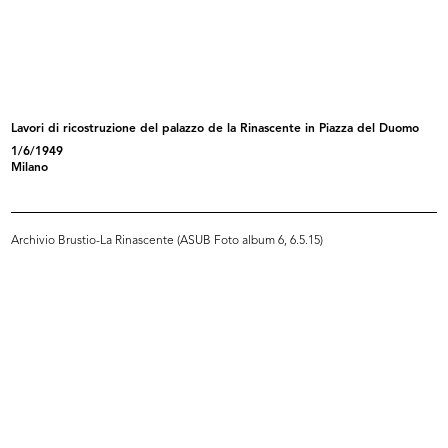
[Nuovo Palazzo Bocconi: facciata
Casa Bocconi
ve...
10/11/1889
8/2/1888
Lavori di ricostruzione del palazzo de la Rinascente in Piazza del Duomo
1/6/1949
Milano
Archivio Brustio-La Rinascente (ASUB Foto album 6, 6.5.15)
Milano, piazza del Duomo con il
[Nuovo Palazzo Bocconi: facciata
Pal...
ve...
1887 - 1889
[1885 - 1889]