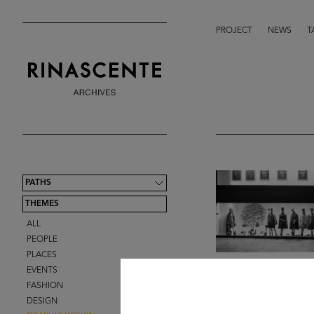
PROJECT
NEWS
T
PATHS
THEMES
ALL
PEOPLE
PLACES
EVENTS
FASHION
DESIGN