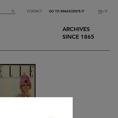
CONTACT
GO TO RINASCENTE.IT
EN
IT
ARCHIVES
SINCE 1865