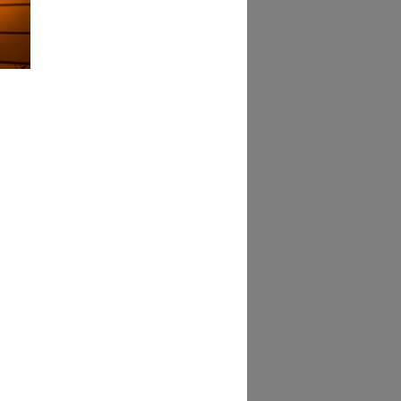
mo
5
n Natale 65
5