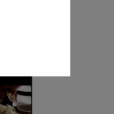
ale lR
5 ca.]