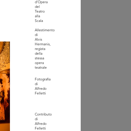
d'Opera
del
Teatro
alla
Scala
Allestimento
di
Alvis
Hermanis,
regista
o Estate. lR
della
4
stessa
opera
teatrale
Fotografia
di
Alfredo
Felletti
Contributo
di
Alfredo
Felletti