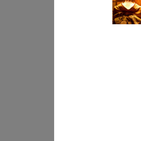
Carta da imballo Natale 
7/1/1965
Natale Idea. lR
1965