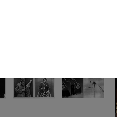
Carta regalo realizzata per
Vinile 45 giri "In ginocchio
Nat
Natale ...
da te"...
[196
1965
1965