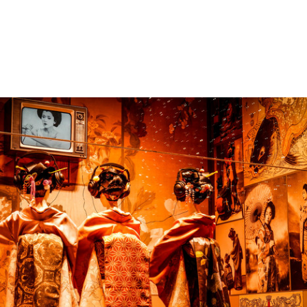
Vetrina con i prodotti
La grande estate. lR
Uom
premiati pre...
[1964]
196
1964