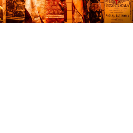
lR
Uova pasquali per
Asciugacapelli, servizio per
Uo
manifesto lR
la Rin...
196
26/2/1965
1965
Buona Pasqua. lR
W l'estate. lR
Buo
1965
1965
196