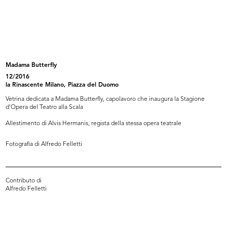
Album Novità Autunno-Inverno
Pubblicità dei Grandiosi Magazzini
1904-05
...
9/1904
1911
Madama Butterfly
12/2016
la Rinascente Milano, Piazza del Duomo
Vetrina dedicata a Madama Butterfly, capolavoro che inaugura la Stagione
d'Opera del Teatro alla Scala
Allestimento di Alvis Hermanis, regista della stessa opera teatrale
Fotografia di Alfredo Felletti
[Marchio n.69 de La Rinascente
La Rinascente
depo...
9/1920
9/11/1918
Contributo di
Alfredo Felletti