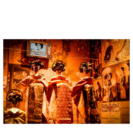
Milano, piazza del Duomo con i
Album delle Novità dei Grandi
Maga...
Magaz...
[1865 - 1887]
1887