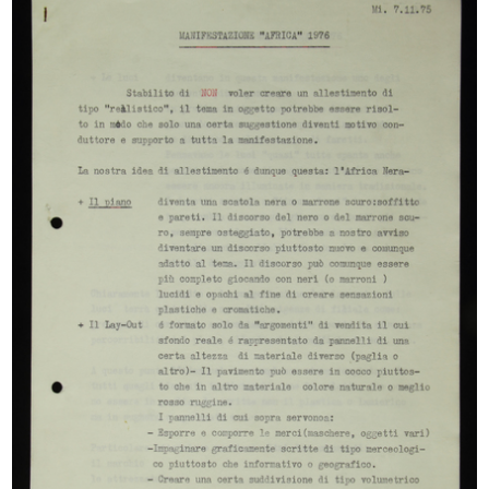
Macchina utensile Auctor multiplex
Ingranditore e riproduttore
...
fotogra...
1967
1967