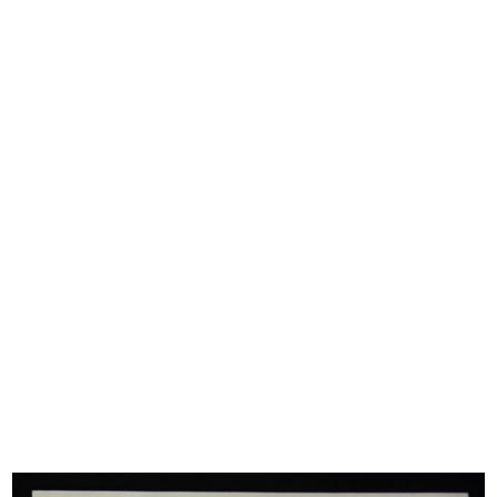
Relazione della giuria con le motiv...
Tomás Maldonado fra i giurati
27/11/1967
della...
16/12/1967
Mostra dei prodotti della IX
Mostra dei prodotti della IX
edizio...
edizio...
1967
1967