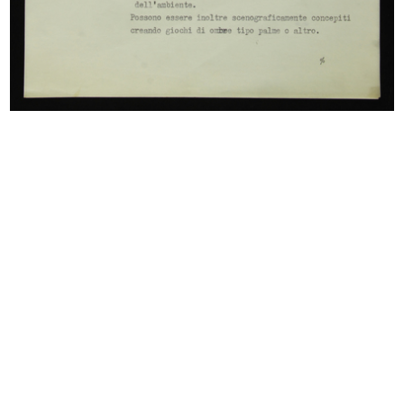
Mostra Natale-Idea
Una casa per tutti, in "Abitare" n.
1967
68
9/1968
Supporti in cartone per
Inserto pubblicitario per riviste d...
l’esposizio...
1/4/1969
1968