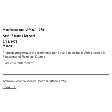
Esposizione arredamento casa;
Esposizione tavoli e complementi
sedie...
d'...
[1969]
1969 ca.
Manifestazione "Africa" 1976
Arch. Rosanna Monzini
7/11/1975
Milano
Proposta progettuale di allestimento per il piano dedicato all'Africa, presso la
Rinascente di Piazza del Duomo
[Fascicolo dattiloscritto]
Papavero
Auguri
Archivio Rosanna Monzini (cartella 'Africa 1976')
1959 - 1969
1959 - 1969
Show PDF