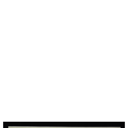
Alle Città d'Italia Fratelli Boccon...
III Biennale di Monza. Sala 34.
4/1900
Dom...
1927
III Biennale di Monza. Sala 33.
III Biennale di Monza. Sala 32.
Dom...
Dom...
1927
1927