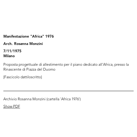
IX Triennale di Milano. Poltroncina...
IX Triennale di Milano. Tavolo allu...
1951
1951
Manifestazione "Africa" 1976
Arch. Rosanna Monzini
7/11/1975
Milano
Proposta progettuale di allestimento per il piano dedicato all'Africa, presso la
Rinascente di Piazza del Duomo
[Fascicolo dattiloscritto]
IX Triennale di Milano. Libreria in...
IX Triennale di Milano. Sedie
Archivio Rosanna Monzini (cartella 'Africa 1976')
1951
piegh...
1951
Show PDF