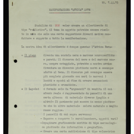
III Biennale di Monza. Domus nova
Pagina pubblicitaria dedicata a
1927
Dom...
16/6/1929