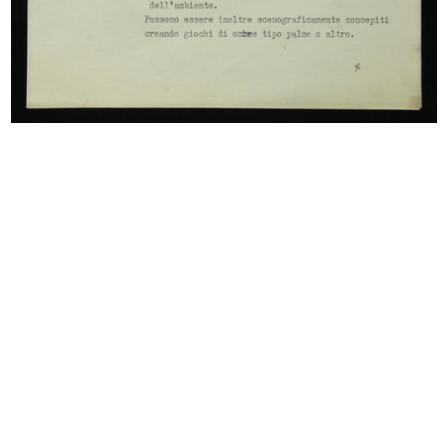
Esposizione d’arte austriaca e
Pagina pubblicitaria degli
moda...
arredame...
15/10/1930
1935
La Rinascente, sede di Milano
IX Triennale di Milano. Elementi
Piazz...
di...
1950
1951