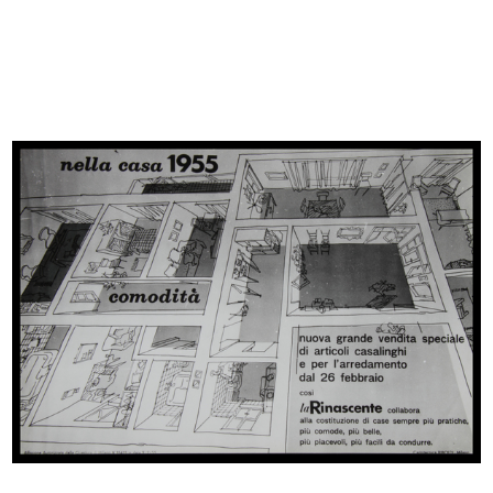
III Biennale di Monza. Domus nova
Pagina pubblicitaria dedicata a
1927
Dom...
16/6/1929