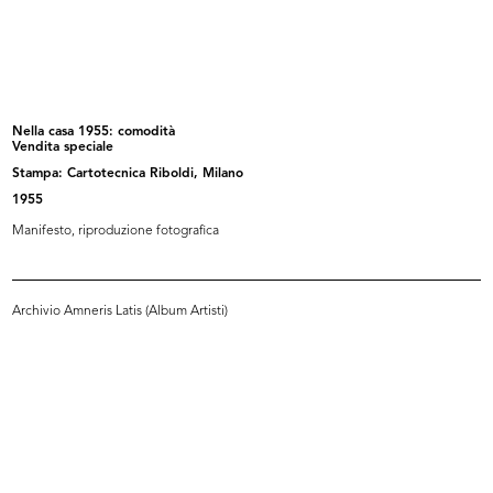
IX Triennale di Milano. Poltroncina...
IX Triennale di Milano. Tavolo allu...
1951
1951
Nella casa 1955: comodità
Vendita speciale
Stampa: Cartotecnica Riboldi, Milano
1955
Manifesto, riproduzione fotografica
Archivio Amneris Latis (Album Artisti)
IX Triennale di Milano. Libreria in...
IX Triennale di Milano. Sedie
1951
piegh...
1951