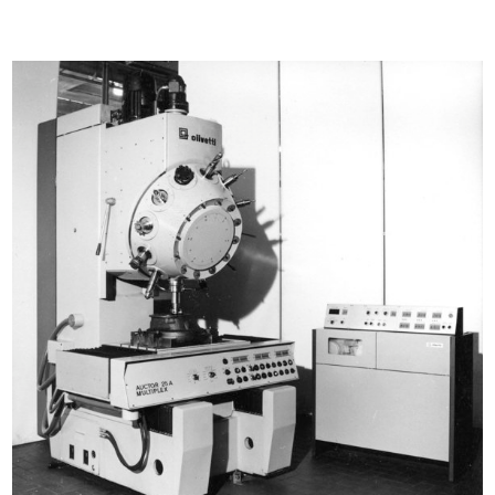
III Biennale di Monza. Domus nova
Pagina pubblicitaria dedicata a
1927
Dom...
16/6/1929