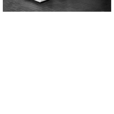
Esposizione d’arte austriaca e
Pagina pubblicitaria degli
moda...
arredame...
15/10/1930
1935
La Rinascente, sede di Milano
IX Triennale di Milano. Elementi
Piazz...
di...
1950
1951