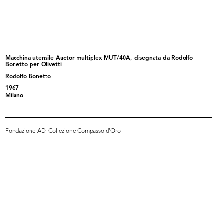
IX Triennale di Milano. Poltroncina...
IX Triennale di Milano. Tavolo allu...
1951
1951
Macchina utensile Auctor multiplex MUT/40A, disegnata da Rodolfo
Bonetto per Olivetti
Rodolfo Bonetto
1967
Milano
Fondazione ADI Collezione Compasso d'Oro
IX Triennale di Milano. Libreria in...
IX Triennale di Milano. Sedie
1951
piegh...
1951