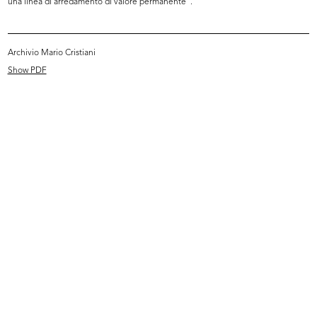
una linea di arredamento di valore permanente".
Archivio Mario Cristiani
Show PDF
La Rinascente Padova
Max Huber