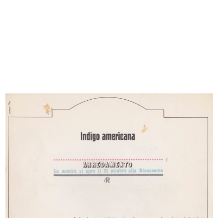
[Marcello Dudovich con le sue
Marcello Dudovich nel suo studio
modelle]