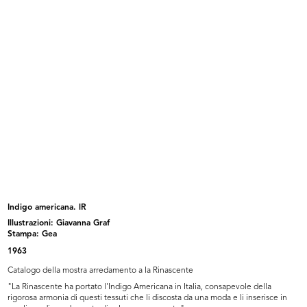
Adele Moro (di fronte), Gian Carlo
Marchi la Rinascente
...
Indigo americana. lR
Illustrazioni: Giavanna Graf
Già i giocattoli? Sì è già Natale! ...
La Rinascente. Progetti di
Stampa: Gea
interven...
1963
Catalogo della mostra arredamento a la Rinascente
"La Rinascente ha portato l'Indigo Americana in Italia, consapevole della
rigorosa armonia di questi tessuti che li discosta da una moda e li inserisce in