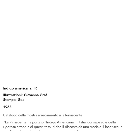
[Notifica relativa al recesso di Lu...
Alle Città d'Italia, Fratelli Bocco...
26/1/1882
1883
Indigo americana. lR
Illustrazioni: Giavanna Graf
[Stampa pubblicitaria dei
Album Novità, Primavera estate
Stampa: Gea
Magazzini...
1883
1963
1883
1883
Catalogo della mostra arredamento a la Rinascente
"La Rinascente ha portato l'Indigo Americana in Italia, consapevole della
rigorosa armonia di questi tessuti che li discosta da una moda e li inserisce in