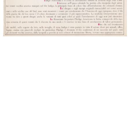
[Albergo Confortable: facciata
[Notifica di Costituzione di Societ...
vers...
30/1/1873
12/9/1872
Figurino della moda. Stabilimento
Milano - Interno dei magazzini dei
I...
...
7/1875
27/4/1879