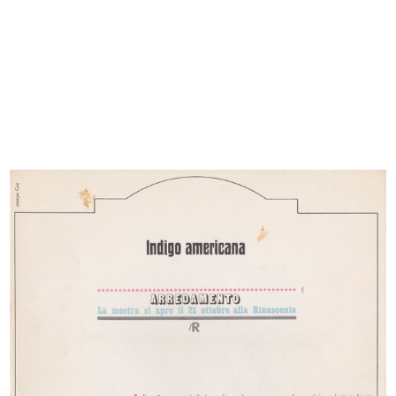
[Albergo Confortable: facciata
[Albergo Confortable: facciata
vers...
vers...
12/9/1872
12/9/1872