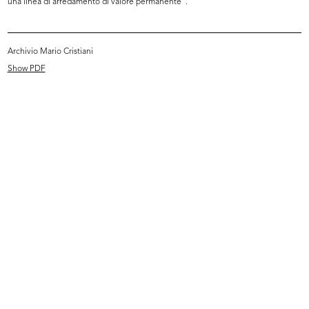
una linea di arredamento di valore permanente".
Archivio Mario Cristiani
Show PDF
[Articolo sull’inaugurazione della ...
Milano, piazza del Duomo con i
18/12/1887
Maga...
[1865 - 1887]