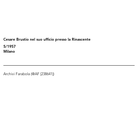
Giovanni Bordoli, responsabile
Inaugurazione del magazzino Upim
Pubb...
di...
1956
22/3/1957
Cesare Brustio nel suo ufficio presso la Rinascente
5/1957
Milano
Archivi Farabola (@AF [238641])
[Notifica conferimento poteri ai Vi...
I due Presidenti: congedo del Sig.
10/4/1957
...
15/4/1957