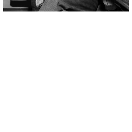
Inaugurazione della sede del
Inaugurazione della sede del
Circol...
Circol...
28/9/1956
28/9/1956
Premiazione anziani alla
Premiazione Compasso d’Oro al
Rinascente...
Circo...
3/10/1956
14/10/1956