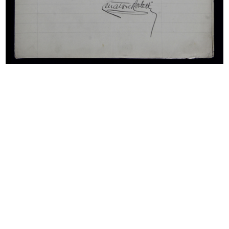
Inaugurazione della sede del
Inaugurazione della sede del
Circol...
Circol...
28/9/1956
28/9/1956
Premiazione anziani alla
Premiazione Compasso d’Oro al
Rinascente...
Circo...
3/10/1956
14/10/1956