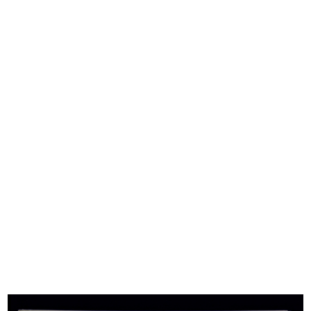
Umberto Brustio all’inaugurazione
Adriano Olivetti riceve il primo Gr...
d...
1955
4/12/1955
Quarta edizione della Coppa
Manifestazione in onore del Sig.
Rinasce...
Ra...
31/5/1956
13/7/1956