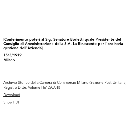
Giovanni Bordoli, responsabile
Inaugurazione del magazzino Upim
Pubb...
di...
1956
22/3/1957
[Conferimento poteri al Sig. Senatore Borletti quale Presidente del
Consiglio di Amministrazione della S.A. La Rinascente per l'ordinaria
gestione dell'Azienda]
15/3/1919
Milano
Archivio Storico della Camera di Commercio Milano (Sezione Post-Unitaria,
Registro Ditte, Volume I [61290/01])
Download
[Notifica conferimento poteri ai Vi...
I due Presidenti: congedo del Sig.
10/4/1957
...
Show PDF
15/4/1957