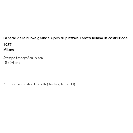
lR 100.
[Busta di carta intestata dei
Esterno del palazzo de ...
Grand...
2017
La sede della nuova grande Upim di piazzale Loreto Milano in costruzione
1957
Milano
Stampa fotografica in b/n
18 x 24 cm
Archivio Romualdo Borletti (Busta 9, foto 013)
[Stampa raffigurante il palazzo de
Bar del Circolo de la Rinascente
...