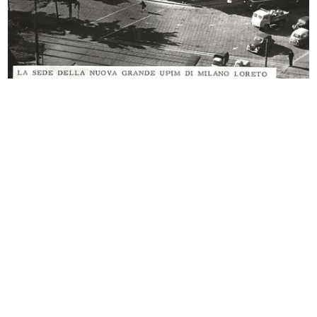
Il cosmo della bellezza
Love to Ride
Milano ...
In collaborazione...
9/2017 - 10/2017
11/2017
Esterno de la Rinascente con
Love to Ride
allest...
In collabora...
12/2017
11/2017