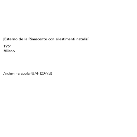
Sede provvisoria de la Rinascente
Filiale la Rinascente di Piazza del...
i...
1950
1950
[Esterno de la Rinascente con allestimenti natalizi]
1951
Milano
Archivi Farabola (@AF [20795])
La Rinascente, apertura 4
La Rinascente in Piazza Duomo a
dicembre,...
Mil...
1950
1950