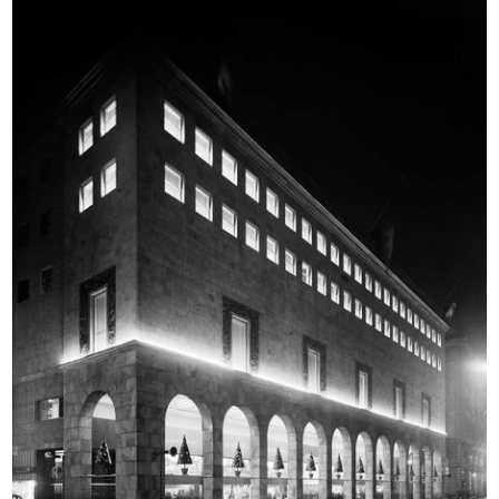
[Schizzo a pennarello su carta raff...
Relazione del 26 aprile 1950 sulla ...
[1940 - 1949]
26/4/1950