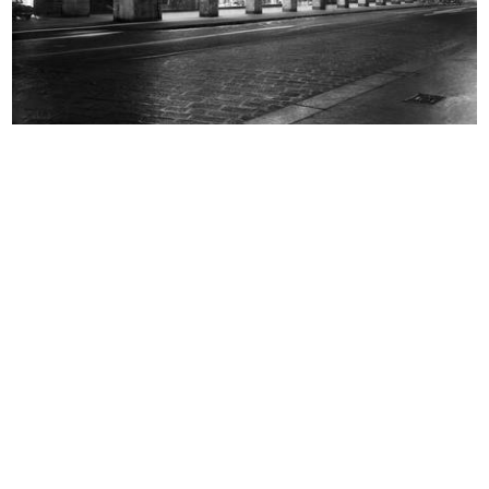
Sala Esposizione Plastici de la Rin...
Lavori di rifacimento della facciat...
5/5/1950
12/10/1950
Lavori di ricostruzione dell'edific...
Inaugurazione della filiale di piaz...
10/1950
3/12/1950