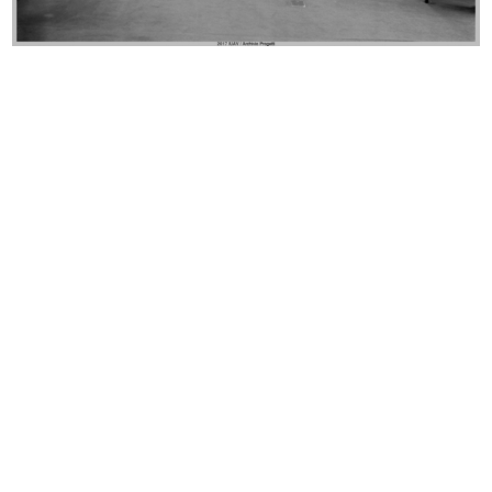
Sala Esposizione Plastici de la Rin...
Lavori di rifacimento della facciat...
5/5/1950
12/10/1950
Lavori di ricostruzione dell'edific...
Inaugurazione della filiale di piaz...
10/1950
3/12/1950