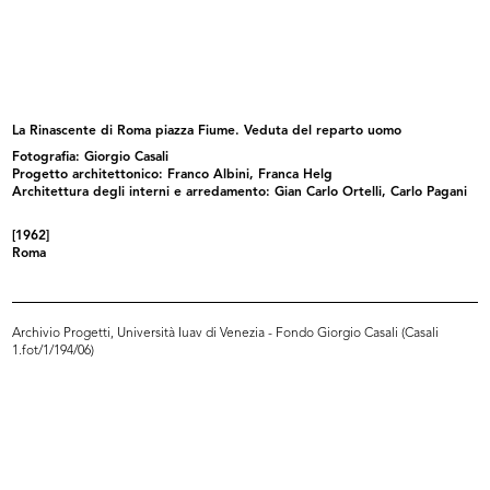
Sede provvisoria de la Rinascente
Filiale la Rinascente di Piazza del...
i...
1950
1950
La Rinascente di Roma piazza Fiume. Veduta del reparto uomo
Fotografia: Giorgio Casali
Progetto architettonico: Franco Albini, Franca Helg
Architettura degli interni e arredamento: Gian Carlo Ortelli, Carlo Pagani
[1962]
Roma
Archivio Progetti, Università Iuav di Venezia - Fondo Giorgio Casali (Casali
La Rinascente, apertura 4
La Rinascente in Piazza Duomo a
1.fot/1/194/06)
dicembre,...
Mil...
1950
1950