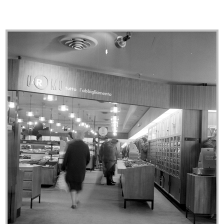
[Schizzo a pennarello su carta raff...
Relazione del 26 aprile 1950 sulla ...
[1940 - 1949]
26/4/1950