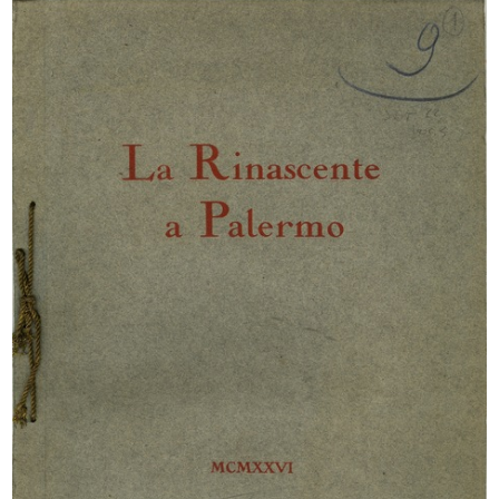
Reparto imballaggio
Milano, via Santa Radegonda ai
elettrodomestic...
nume...
4/12/1957
1957