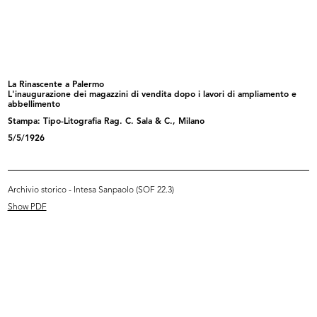
Inaugurazione della mostra
Inaugurazione della mostra
“America...
“America...
4/5/1958
4/5/1958
La Rinascente a Palermo
L'inaugurazione dei magazzini di vendita dopo i lavori di ampliamento e
abbellimento
Stampa: Tipo-Litografia Rag. C. Sala & C., Milano
5/5/1926
Archivio storico - Intesa Sanpaolo (SOF 22.3)
Show PDF
Inaugurazione del magazzino Upim
Inaugurazione del magazzino Upim
di...
di...
19/9/1958
19/9/1958