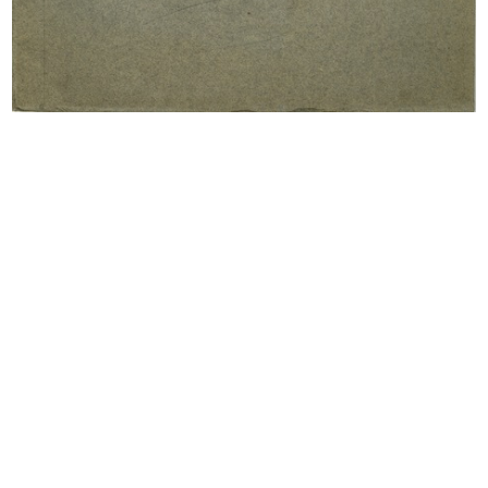
Milano, via Santa Radegonda al
La Rinascente di Milano piazza
nume...
Duom...
1957
[1957]
La Rinascente di Milano piazza
Nuova Upim di via Spadari,
Duom...
inaugura...
[1957]
1957