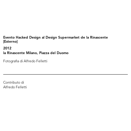
Sede provvisoria de la Rinascente
Filiale la Rinascente di Piazza del...
i...
1950
1950
Evento Hacked Design al Design Supermarket de la Rinascente
[Esterno]
2012
la Rinascente Milano, Piazza del Duomo
Fotografia di Alfredo Felletti
Contributo di
Alfredo Felletti
La Rinascente, apertura 4
La Rinascente in Piazza Duomo a
dicembre,...
Mil...
1950
1950