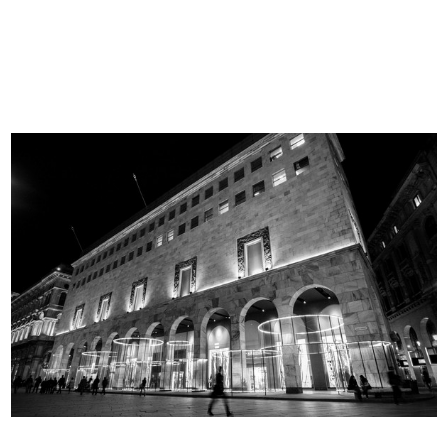
[Schizzo a pennarello su carta raff...
Relazione del 26 aprile 1950 sulla ...
[1940 - 1949]
26/4/1950