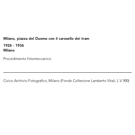
Inaugurazione del Circolo de la
Premiazione anziani al Circolo la R...
Rin...
27/9/1956
27/9/1956
Milano, piazza del Duomo con il carosello dei tram
1926 - 1936
Milano
Procedimento fotomeccanico
Civico Archivio Fotografico, Milano (Fondo Collezione Lamberto Vitali, L.V. 900)
Premiazione anziani al Circolo la R...
Inaugurazione della sede del
27/9/1956
Circol...
28/9/1956