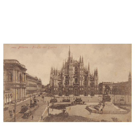
Inaugurazione del magazzino Upim
[Inaugurazione del nuovo magazzino
di...
...
28/10/1955
3/12/1955