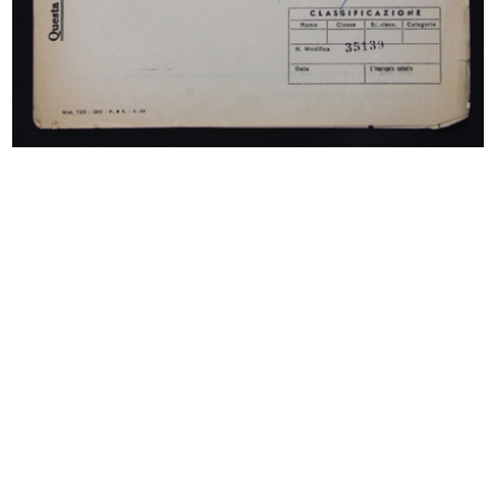
Sfilata al Circolo de la Rinascente
La nuova sede del gruppo la
10/10/1968
Rinascente
1970
Relazione storica dell'edificio la ...
Cronache della Rinascente-Upim
1971
1973