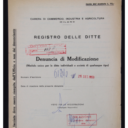
Premiazione della IX edizione del
La Rinascente di Milano piazza
C...
Duom...
16/12/1967
[1967]