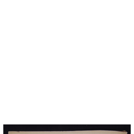
La Rinascente di Roma piazza
Folla sotto i portici di Corso Vitt...
Fiume....
15/12/1963
[1962]
Esterno
Inaugurazione del magazzino Upim
1966
ad...
23/6/1967