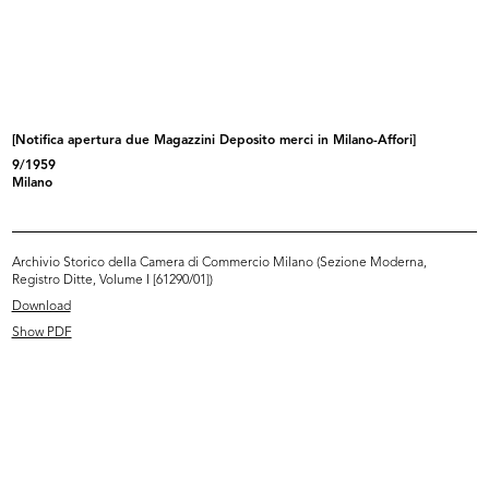
La Rinascente sede di Milano
La Rinascente sede di Milano
piazza...
piazza...
[1972 - 1974]
1970 - 1978
[Notifica apertura due Magazzini Deposito merci in Milano-Affori]
9/1959
Milano
Archivio Storico della Camera di Commercio Milano (Sezione Moderna,
Registro Ditte, Volume I [61290/01])
Download
Show PDF
Upim (gruppo Rinascente), sede di
La Rinascente sede di Cagliari
R...
larg...
1973 - 1979
1985