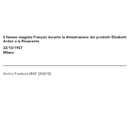
Bene arrivati a Milano
Fiori a Brera
1956
1956
Il famoso visagista François durante la dimostrazione dei prodotti Elizabeth
Arden a la Rinascente
22/10/1957
Milano
Archivi Farabola (@AF [263674])
Il famoso visagista François
Il visagista François e la giornali...
durant...
22/10/1957
22/10/1957