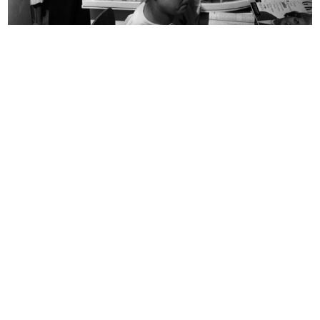
[Particolare di vetrina]
Campanili di Milano
1956
1956
Lilion Snia Viscosa alla Rinascente
Lilion Snia Viscosa alla Rinascente
1956
1956