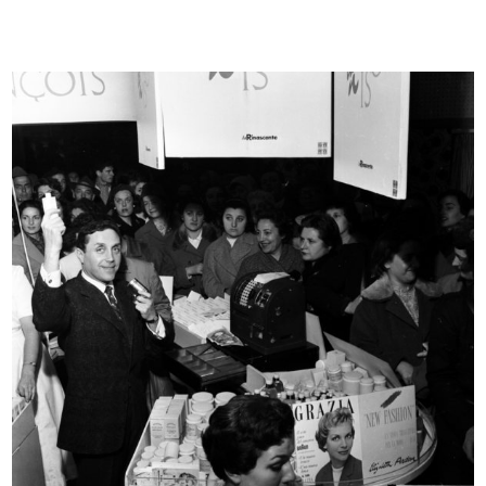
Prova grafica per materiale
[Progetto Mostra Giappone, La
pubblic...
Rinas...
1956 ca.
[1956]