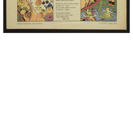
Ski '70 '71
Scuola
1970
1967 - 1971
Cronache della Rinascente-Upim
I giochi di Natale
1973
[1965 - 1974]