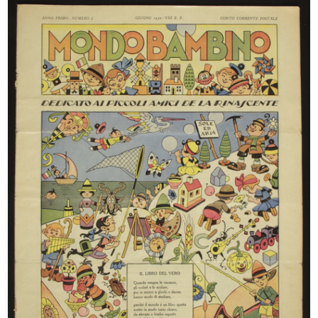
Ski '70 '71
Inverno passione mia
1970
1970