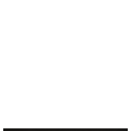
Il marchio di garanzia del tessile ...
Mare grande mare
1968 ca.
1969
La Rinascente Upim
Omaggio della Upim.
1969
Vinile 45 g...
1969 ca.