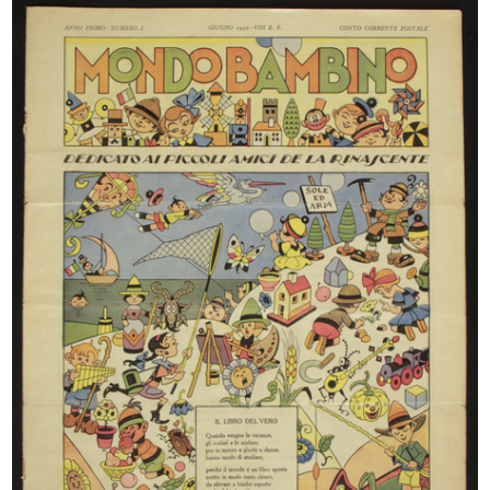
Locandina dell'evento Hacked
Food is Style
Design...
2014
2012