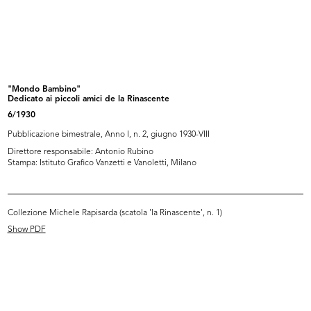
lR 100. Stories of Innovation
lR 100. Stories of innovation
5/2017
5/2017
"Mondo Bambino"
Dedicato ai piccoli amici de la Rinascente
6/1930
Pubblicazione bimestrale, Anno I, n. 2, giugno 1930-VIII
Direttore responsabile: Antonio Rubino
Stampa: Istituto Grafico Vanzetti e Vanoletti, Milano
Collezione Michele Rapisarda (scatola 'la Rinascente', n. 1)
lR 100. Stories of Innovation
lR 100. Stories of Innovation
5/2017
5/2017
Show PDF