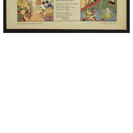
Vetrine Missoni collezione Mare a
Vetrina Moschino collezione
l...
autunno...
2014
2014
The Kiss
Vetrina Moleskine a la Rinascente
2015
2015