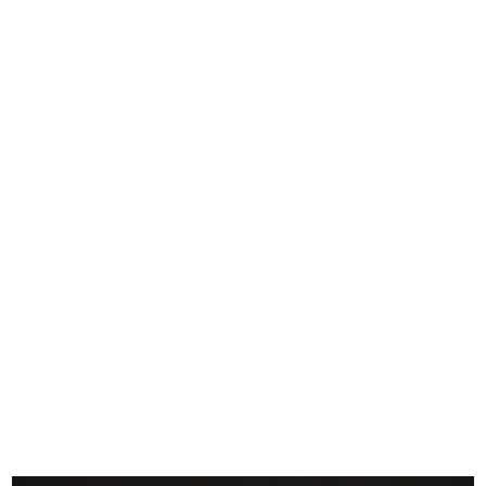
In Rinascente il Natale è arte
100 hours of rebellious
2011
imagination...
2012
Evento Hacked Design al Design
Evento Hacked Design al Design
Supe...
Supe...
2012
2012